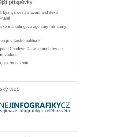
jší příspěvky
dí byznys čeští stavaři, architekti
ektanti
ské marketingové agentury řídí samy
žen je v české politice?
pách Charlese Darwina aneb hry se
ým vědcem
, jak ho neznáte
rský web