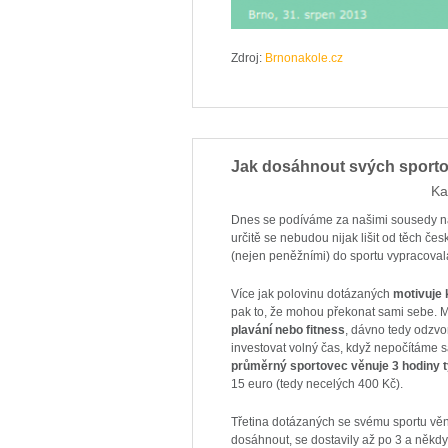
Zdroj:
Brnonakole.cz
Jak dosáhnout svých sportov
Ka
Dnes se podíváme za našimi sousedy na
určitě se nebudou nijak lišit od těch česk
(nejen peněžními) do sportu vypracova
Více jak polovinu dotázaných
motivuje 
pak to, že mohou překonat sami sebe. M
plavání nebo fitness
, dávno tedy odzvo
investovat volný čas, když nepočítáme 
průměrný sportovec věnuje 3 hodiny 
15 euro (tedy necelých 400 Kč).
Třetina dotázaných se svému sportu věnuj
dosáhnout, se dostavily až po 3 a někdy