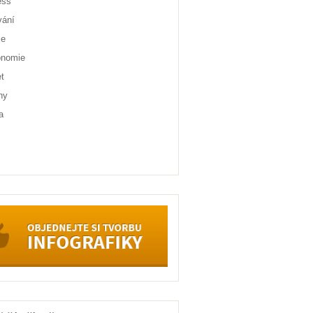
ess
vání
ce
onomie
et
ny
a