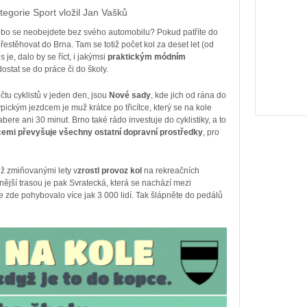
tegorie
Sport
vložil
Jan Vašků
nebo se neobejdete bez svého automobilu? Pokud patříte do
přestěhovat do Brna. Tam se totiž počet kol za deset let (od
je, dalo by se říct, i jakýmsi
praktickým módním
dostat se do práce či do školy.
očtu cyklistů v jeden den, jsou
Nové sady
, kde jich od rána do
pickým jezdcem je muž krátce po třicítce, který se na kole
re ani 30 minut. Brno také rádo investuje do cyklistiky, a to
cemi převyšuje všechny ostatní dopravní prostředky
, pro
již zmiňovanými lety v
zrostl provoz kol
na rekreačních
nější trasou je pak Svratecká, která se nachází mezi
e zde pohybovalo více jak 3 000 lidí. Tak šlápněte do pedálů