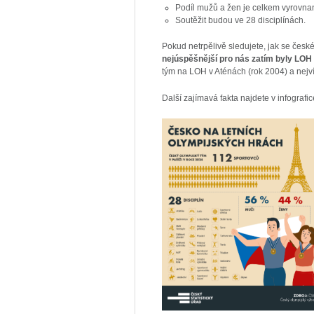
Podíl mužů a žen je celkem vyrovna
Soutěžit budou ve 28 disciplínách.
Pokud netrpělivě sledujete, jak se česk
nejúspěšnější pro nás zatím byly LOH 
tým na LOH v Aténách (rok 2004) a nejv
Další zajímavá fakta najdete v infografi