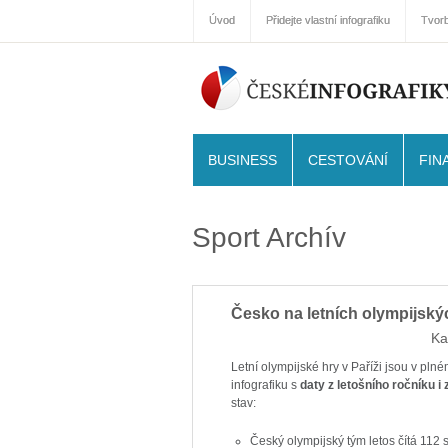
Úvod
Přidejte vlastní infografiku
Tvorb
BUSINESS
CESTOVÁNÍ
FIN
Sport Archív
Česko na letních olympijský
Ka
Letní olympijské hry v Paříži jsou v pln
infografiku s
daty z letošního ročníku i
stav:
Český olympijský tým letos čítá 112 