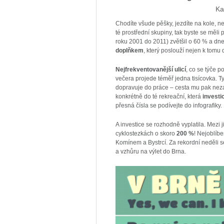
Ka
Chodíte všude pěšky, jezdíte na kole, 
té prostřední skupiny, tak byste se měli 
roku 2001 do 2011) zvětšil o 60 % a dnes 
doplňkem
, který poslouží nejen k tomu 
Nejfrekventovanější ulicí
, co se týče p
večera projede téměř jedna tisícovka. Ty
dopravuje do práce – cesta mu pak nezabe
konkrétně do té rekreační, která
investi
přesná čísla se podívejte do infografiky.
A investice se rozhodně vyplatila. Mezi 
cyklostezkách o skoro
200 %
! Nejoblíbe
Komínem a Bystrcí. Za rekordní neděli s
a vzhůru na výlet do Brna.