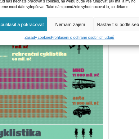
ud nás necháte pracovat s cookies, na webu bude vše fungovat, jak má, a my ho
eme moct dále vylepšovat. Také nám pomůžete vyhodnocovat to, co děláme.
ouhlasit a pokračovat
Nemám zájem
Nastavit si podle se
Zásady cookies
Prohlášení o ochraně osobních údajů