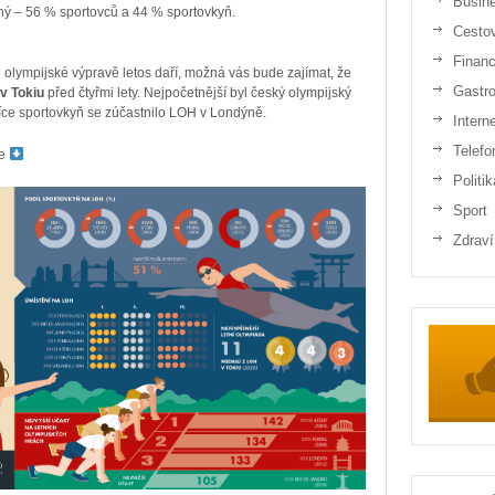
Busin
ný – 56 % sportovců a 44 % sportovkyň.
Cesto
Finan
é olympijské výpravě letos daří, možná vás bude zajímat, že
Gastr
v Tokiu
před čtyřmi lety. Nejpočetnější byl český olympijský
íce sportovkyň se zúčastnilo LOH v Londýně.
Intern
Telefo
ce
Politik
Sport
Zdraví