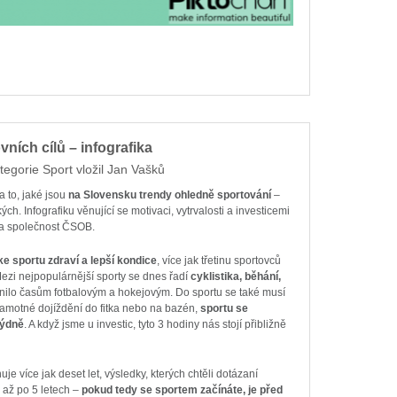
ních cílů – infografika
tegorie
Sport
vložil
Jan Vašků
 to, jaké jsou
na Slovensku trendy ohledně sportování
–
ých. Infografiku věnující se motivaci, vytrvalosti a investicemi
la společnost ČSOB.
ke sportu zdraví a lepší kondice
, více jak třetinu sportovců
ezi nejpopulárnější sporty se dnes řadí
cyklistika, běhání,
nilo časům fotbalovým a hokejovým. Do sportu se také musí
samotné dojíždění do fitka nebo na bazén,
sportu se
týdně
. A když jsme u investic, tyto 3 hodiny nás stojí přibližně
e více jak deset let, výsledky, kterých chtěli dotázaní
 až po 5 letech –
pokud tedy se sportem začínáte, je před