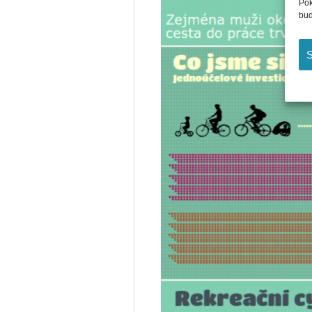
Pok
bud
S