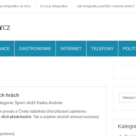
a infografiky na míru
Co to je infografika
Jak infografika pomůže vašemu webu?
ANCE
GASTRONOMIE
INTERNET
TELEFONY
POLIT
ch hrách
tegorie
Sport
vložil
Katka Andrée
ém proudu a Český statistický úřad připravil zajímavou
 z těch předchozích
. Tak si pojďme stručně shrnout současný
Kategor
sportovců.