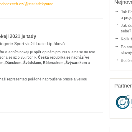
Nejnově
odonczech.cz/@statistickyurad
Jak ří
a proj
Jak če
sebe?
keji 2021 je tady
Kolik 
tegorie
Sport
vložil
Lucie Liptáková
Po sto
věta v ledním hokeji je opět v plném proudu a letos se do role
slavn
dná se již o 85. ročník.
Česká republika se nachází ve
Betlém
kem, Dánskem, Švédskem, Běloruskem, Švýcarskem a
naší reprezentaci pořádně nabroušené brusle a velkou
Partne