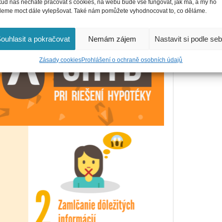
ud nás necháte pracovat s cookies, na webu bude vše fungovat, jak má, a my ho
eme moct dále vylepšovat. Také nám pomůžete vyhodnocovat to, co děláme.
ouhlasit a pokračovat
Nemám zájem
Nastavit si podle se
Zásady cookies
Prohlášení o ochraně osobních údajů