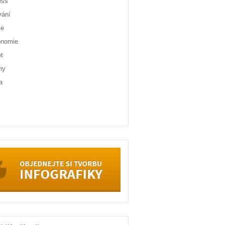
ess
vání
ce
onomie
et
ny
a