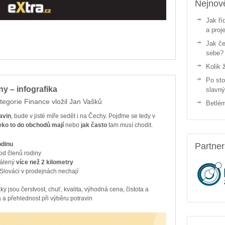
Nejnově
Jak ří
a proj
Jak če
sebe?
Kolik 
Po sto
ny – infografika
slavn
tegorie
Finance
vložil
Jan Vašků
Betlém
avin
, bude v jisté míře sedět i na Čechy. Pojďme se tedy v
eko to do obchodů mají
nebo
jak často
tam musí chodit.
odinu
Partne
od členů rodiny
dálený
více než 2 kilometry
 Slováci v prodejnách nechají
y jsou čerstvost, chuť, kvalita, výhodná cena, čistota a
 a přehlednost při výběru potravin