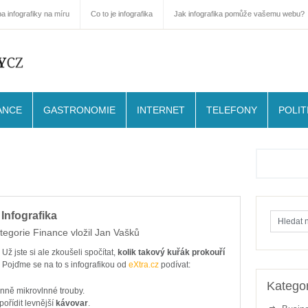
a infografiky na míru
Co to je infografika
Jak infografika pomůže vašemu webu?
ANCE
GASTRONOMIE
INTERNET
TELEFONY
POLIT
Infografika
tegorie
Finance
vložil
Jan Vašků
Už jste si ale zkoušeli spočítat,
kolik takový kuřák prokouří
? Pojďme se na to s infografikou od
eXtra.cz
podívat:
Kategor
nně mikrovlnné trouby.
pořídit levnější
kávovar
.