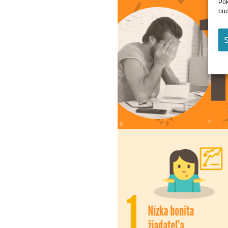
Pok
bud
S