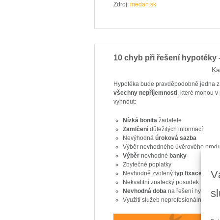
Zdroj:
medan.sk
10 chyb při řešení hypotéky 
Ka
Hypotéka bude pravděpodobně jedna z va
všechny nepříjemnosti
, které mohou v 
vyhnout:
Nízká bonita
žadatele
Zamlčení
důležitých informací
Nevýhodná
úroková sazba
Výběr nevhodného úvěrového produ
Výběr
nevhodné
banky
Zbytečné poplatky
V
Nevhodně zvolený
typ fixace
Nekvalitní znalecký posudek
s
Nevhodná doba
na řešení hypotéky
Využití služeb neprofesionálního zp