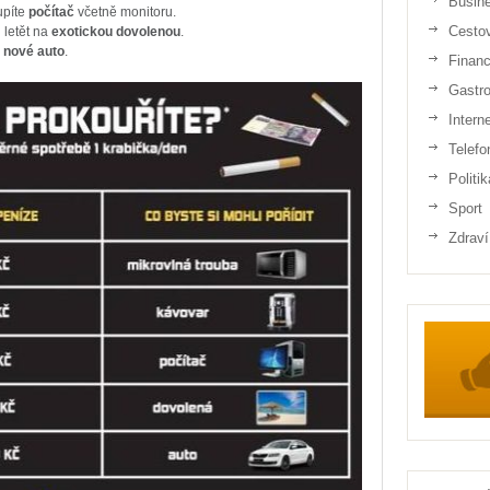
Busin
upíte
počítač
včetně monitoru.
Cesto
 letět na
exotickou dovolenou
.
é
nové auto
.
Finan
Gastr
Intern
Telefo
Politik
Sport
Zdraví