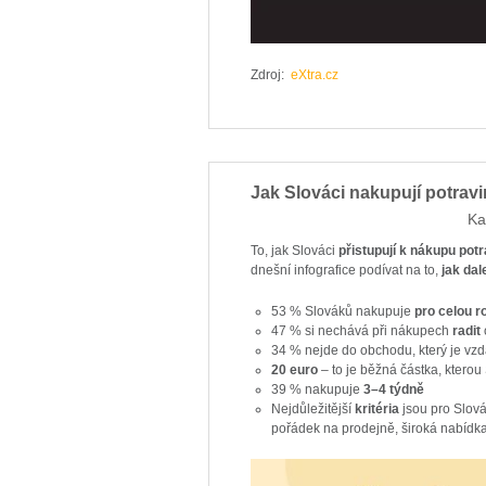
Zdroj:
eXtra.cz
Jak Slováci nakupují potravi
Ka
To, jak Slováci
přistupují k nákupu potr
dnešní infografice podívat na to,
jak dal
53 % Slováků nakupuje
pro celou r
47 % si nechává při nákupech
radit
34 % nejde do obchodu, který je vz
20 euro
– to je běžná částka, kterou
39 % nakupuje
3–4 týdně
Nejdůležitější
kritéria
jsou pro Slovák
pořádek na prodejně, široká nabídka