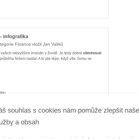
– infografika
tegorie
Finance
vložil
Jan Vašků
šich nejvyšších investic v životě. Je tedy dobré
eliminovat
průběhu řešení nastat. A to jde lépe, když víte, čemu se
ktu
áš souhlas s cookies nám pomůže zlepšit naš
lužby a obsah
rostředkovatele