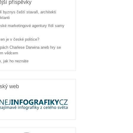
jší příspěvky
dí byznys čeští stavaři, architekti
ektanti
ské marketingové agentury řídí samy
žen je v české politice?
pách Charlese Darwina aneb hry se
ým vědcem
, jak ho neznáte
rský web