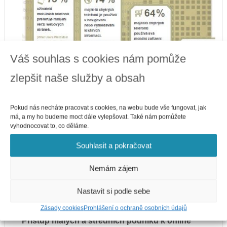
Váš souhlas s cookies nám pomůže
zlepšit naše služby a obsah
Zdroj:
agentura-najisto.cz
Download
this infographic.
Pokud nás necháte pracovat s cookies, na webu bude vše fungovat, jak
má, a my ho budeme moct dále vylepšovat. Také nám pomůžete
Embed Our Infographic On Your Site!
vyhodnocovat to, co děláme.
Souhlasit a pokračovat
Image Width
Nemám zájem
Nastavit si podle sebe
Zásady cookies
Prohlášení o ochraně osobních údajů
Přístup malých a středních podniků k online