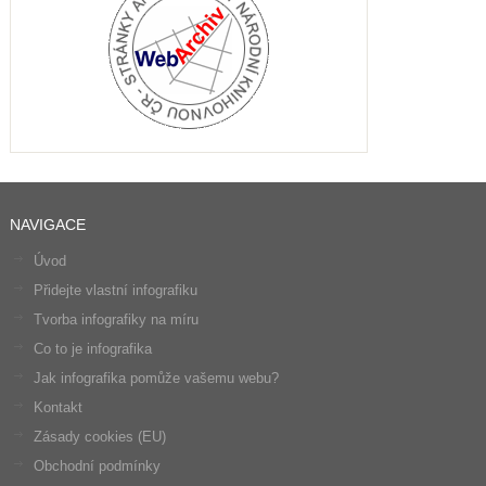
NAVIGACE
Úvod
Přidejte vlastní infografiku
Tvorba infografiky na míru
Co to je infografika
Jak infografika pomůže vašemu webu?
Kontakt
Zásady cookies (EU)
Obchodní podmínky