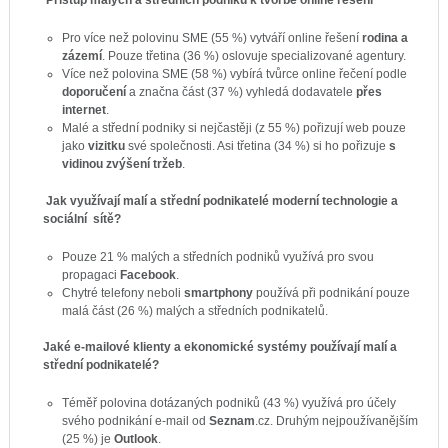
Pro více než polovinu SME (55 %) vytváří online řešení
rodina a
zázemí
. Pouze třetina (36 %) oslovuje specializované agentury.
Více než polovina SME (58 %) vybírá tvůrce online řečení podle
doporučení
a značna část (37 %) vyhledá dodavatele
přes
internet
.
Malé a střední podniky si nejčastěji (z 55 %) pořizují web pouze
jako
vizitku
své společnosti. Asi třetina (34 %) si ho pořizuje
s
vidinou zvýšení tržeb
.
Jak využívají malí a střední podnikatelé moderní technologie a
sociální sítě?
Pouze 21 % malých a středních podniků využívá pro svou
propagaci
Facebook
.
Chytré telefony neboli
smartphony
používá při podnikání pouze
malá část (26 %) malých a středních podnikatelů.
Jaké e-mailové klienty a ekonomické systémy používají malí a
střední podnikatelé?
Téměř polovina dotázaných podniků (43 %) využívá pro účely
svého podnikání e-mail od
Seznam
.cz. Druhým nejpoužívanějším
(25 %) je
Outlook
.