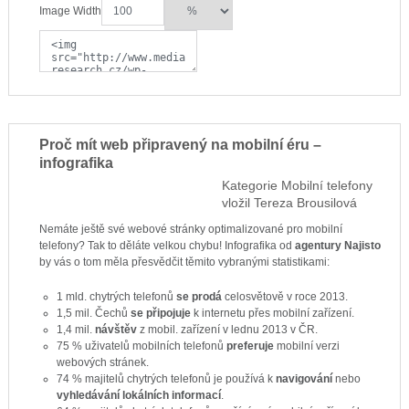
Image Width
Proč mít web připravený na mobilní éru –
infografika
Kategorie
Mobilní telefony
vložil
Tereza Brousilová
Nemáte ještě své webové stránky optimalizované pro mobilní
telefony? Tak to děláte velkou chybu! Infografika od
agentury Najisto
by vás o tom měla přesvědčit těmito vybranými statistikami:
1 mld. chytrých telefonů
se prodá
celosvětově v roce 2013.
1,5 mil. Čechů
se připojuje
k internetu přes mobilní zařízení.
1,4 mil.
návštěv
z mobil. zařízení v lednu 2013 v ČR.
75 % uživatelů mobilních telefonů
preferuje
mobilní verzi
webových stránek.
74 % majitelů chytrých telefonů je používá k
navigování
nebo
vyhledávání lokálních informací
.