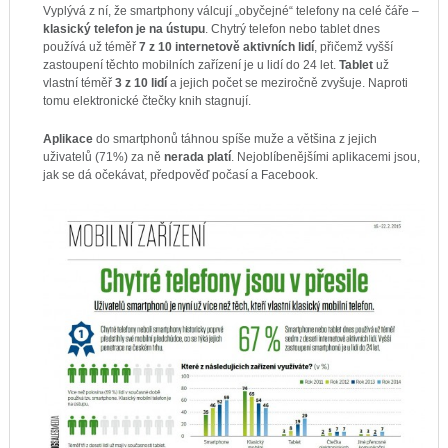
Vyplývá z ní, že smartphony válcují „obyčejné“ telefony na celé čáře –
klasický telefon je na ústupu
. Chytrý telefon nebo tablet dnes
používá už téměř
7 z 10 internetově aktivních lidí
, přičemž vyšší
zastoupení těchto mobilních zařízení je u lidí do 24 let.
Tablet
už
vlastní téměř
3 z 10 lidí
a jejich počet se meziročně zvyšuje. Naproti
tomu elektronické čtečky knih stagnují.
Aplikace
do smartphonů táhnou spíše muže a většina z jejich
uživatelů (71%) za ně
nerada platí
. Nejoblíbenějšími aplikacemi jsou,
jak se dá očekávat, předpověď počasí a Facebook.