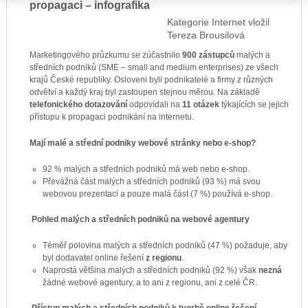
propagaci – infografika
Kategorie
Internet
vložil
Tereza Brousilová
Marketingového průzkumu se zúčastnilo
900 zástupců
malých a
středních podniků (SME – small and medium enterprises) ze všech
krajů České republiky. Osloveni byli podnikatelé a firmy z různých
odvětví a každý kraj byl zastoupen stejnou měrou. Na základě
telefonického dotazování
odpovídali na
11 otázek
týkajících se jejich
přístupu k propagaci podnikání na internetu.
Mají malé a střední podniky webové stránky nebo e-shop?
92 % malých a středních podniků má web nebo e-shop.
Převážná část malých a středních podniků (93 %) má svou
webovou prezentaci a pouze malá část (7 %) používá e-shop.
Pohled malých a středních podniků na webové agentury
Téměř polovina malých a středních podniků (47 %) požaduje, aby
byl dodavatel online řešení
z regionu
.
Naprostá většina malých a středních podniků (92 %) však
nezná
žádné webové agentury, a to ani z regionu, ani z celé ČR.
Přístup malých a středních podniků k tvorbě online řešení