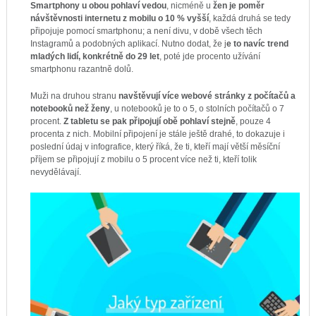
Smartphony u obou pohlaví vedou
, nicméně u
žen je poměr
návštěvnosti internetu z mobilu o 10 % vyšší
, každá druhá se tedy
připojuje pomocí smartphonu; a není divu, v době všech těch
Instagramů a podobných aplikací. Nutno dodat, že j
e to navíc trend
mladých lidí, konkrétně do 29 let
, poté jde procento užívání
smartphonu razantně dolů.
Muži na druhou stranu
navštěvují více webové stránky z počítačů a
notebooků než ženy
, u notebooků je to o 5, o stolních počítačů o 7
procent.
Z tabletu se pak připojují obě pohlaví stejně
, pouze 4
procenta z nich. Mobilní připojení je stále ještě drahé, to dokazuje i
poslední údaj v infografice, který říká, že ti, kteří mají větší měsíční
příjem se připojují z mobilu o 5 procent více než ti, kteří tolik
nevydělávají.