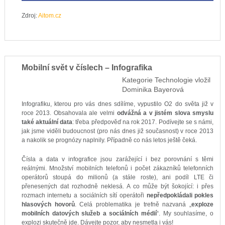
Zdroj:
Aitom.cz
Mobilní svět v číslech – Infografika
Kategorie
Technologie
vložil
Dominika Bayerová
Infografiku, kterou pro vás dnes sdílíme, vypustilo O2 do světa již v
roce 2013. Obsahovala ale velmi
odvážná a v jistém slova smyslu
také aktuální data
: třeba předpověď na rok 2017. Podívejte se s námi,
jak jsme viděli budoucnost (pro nás dnes již současnost) v roce 2013
a nakolik se prognózy naplnily. Případně co nás letos ještě čeká.
Čísla a data v infografice jsou zarážející i bez porovnání s těmi
reálnými. Množství mobilních telefonů i počet zákazníků telefonních
operátorů stoupá do milionů (a stále roste), ani podíl LTE či
přenesených dat rozhodně neklesá. A co může být šokojící: i přes
rozmach internetu a sociálních sítí operátoři
nepředpokládali pokles
hlasových hovorů
. Celá problematika je trefně nazvaná „
exploze
mobilních datových služeb a sociálních médií
“. My souhlasíme, o
explozi skutečně jde. Dávejte pozor, aby nesmetla i vás!