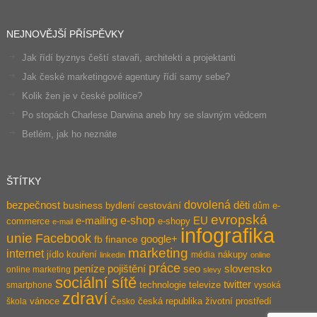
NEJNOVĚJŠÍ PŘÍSPĚVKY
Jak řídí byznys čeští stavaři, architekti a projektanti
Jak české marketingové agentury řídí samy sebe?
Kolik žen je v české politice?
Po stopách Charlese Darwina aneb hry se slavným vědcem
Betlém, jak ho neznáte
ŠTÍTKY
dovolená
bezpečnost
děti
business
bydlení
cestování
e-
dům
evropská
e-shop
e-mailing
EU
commerce
e-shopy
e-mail
infografika
unie
Facebook
google+
fb
finance
marketing
internet
jídlo
kouření
nákupy
média
linkedin
online
práce
pojištění
peníze
seo
slovensko
online marketing
slevy
sociální sítě
twitter
technologie
televize
smartphone
vysoká
zdraví
vánoce
česká republika
životní prostředí
škola
Česko