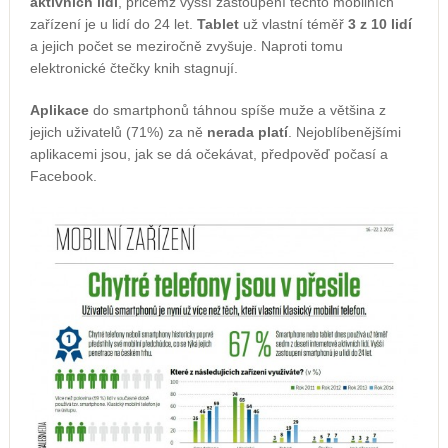
aktivních lidí
, přičemž vyšší zastoupení těchto mobilních
zařízení je u lidí do 24 let.
Tablet
už vlastní téměř
3 z 10 lidí
a jejich počet se meziročně zvyšuje. Naproti tomu
elektronické čtečky knih stagnují.
Aplikace
do smartphonů táhnou spíše muže a většina z
jejich uživatelů (71%) za ně
nerada platí
. Nejoblíbenějšími
aplikacemi jsou, jak se dá očekávat, předpověď počasí a
Facebook.