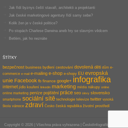
Jak řídí byznys čeští stavaři, architekti a projektanti
Jak české marketingové agentury řídí samy sebe?
Kolik žen je v české politice?
Po stopách Charlese Darwina aneb hry se slavným vědcem
Betlém, jak ho neznáte
ŠTÍTKY
dovolená
bezpečnost
děti
business
bydlení
cestování
e-
dům
evropská
e-shop
e-mailing
EU
commerce
e-shopy
e-mail
infografika
unie
Facebook
google+
fb
finance
marketing
internet
jídlo
kouření
nákupy
média
linkedin
online
práce
pojištění
peníze
seo
slovensko
online marketing
slevy
sociální sítě
twitter
technologie
televize
smartphone
vysoká
zdraví
vánoce
česká republika
životní prostředí
škola
Česko
Copyright © 2026 | Všechna práva vyhrazena |
ČeskéInfografiky.cz
|