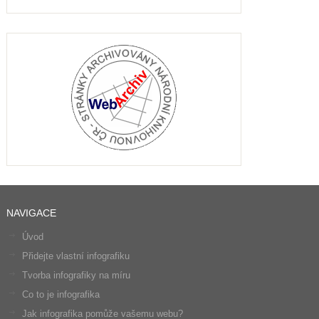
NAVIGACE
Úvod
Přidejte vlastní infografiku
Tvorba infografiky na míru
Co to je infografika
Jak infografika pomůže vašemu webu?