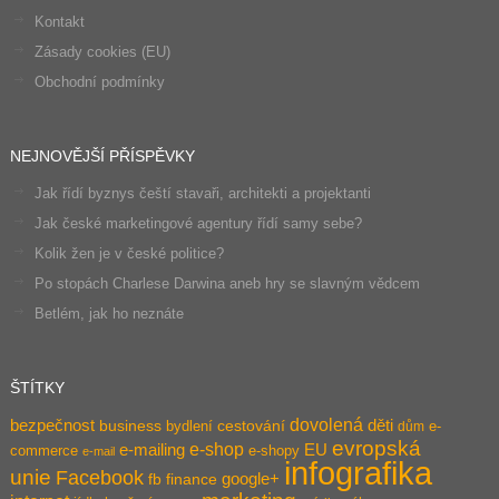
Kontakt
Zásady cookies (EU)
Obchodní podmínky
NEJNOVĚJŠÍ PŘÍSPĚVKY
Jak řídí byznys čeští stavaři, architekti a projektanti
Jak české marketingové agentury řídí samy sebe?
Kolik žen je v české politice?
Po stopách Charlese Darwina aneb hry se slavným vědcem
Betlém, jak ho neznáte
ŠTÍTKY
dovolená
bezpečnost
děti
business
bydlení
cestování
e-
dům
evropská
e-shop
e-mailing
EU
commerce
e-shopy
e-mail
infografika
unie
Facebook
google+
fb
finance