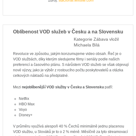
Zdroj:
stacionar.wixsite.com
Oblíbenost VOD služeb v Česku a na Slovensku
Kategorie
Zábava
vložil
Michaela Bílá
Revoluce ve způsobu, jakým konzumujeme video obsah. Řeč je o
VOD službách, díky kterým sledujeme filmy i seriály podle našich
preferencí a časového plánu. S nárůstem VOD služeb se však objevují
nové výzvy, jako je výběr z rostoucího počtu poskytovatelů a otázka
celkových nákladů na předplatné.
Mezi
nejoblíbenější VOD služby v Česku a Slovensku
patří:
Netflix
HBO Max
Voyo
Disney+
V průměru využívá alespoň 40 % Čechů minimálně jednu placenou
VOD službu, u Slováků je to o 2 % méně. Měsíčně za tyto streamovací