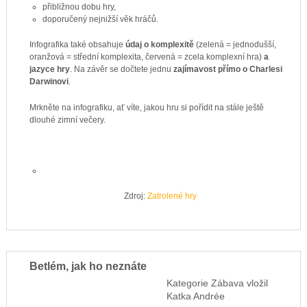
přibližnou dobu hry,
doporučený nejnižší věk hráčů.
Infografika také obsahuje
údaj o komplexitě
(zelená = jednodušší,
oranžová = střední komplexita, červená = zcela komplexní hra)
a
jazyce hry
. Na závěr se dočtete jednu
zajímavost přímo o Charlesi
Darwinovi
.
Mrkněte na infografiku, ať víte, jakou hru si pořídit na stále ještě
dlouhé zimní večery.
Zdroj:
Zatrolené hry
Betlém, jak ho neznáte
Kategorie
Zábava
vložil
Katka Andrée