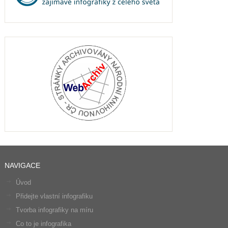
NAVIGACE
Úvod
Přidejte vlastní infografiku
Tvorba infografiky na míru
Co to je infografika