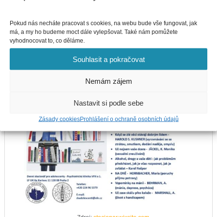
Skrze různorodost literárních děl se učíme vnímat svět očima druhých
lidí. Čtením knih se
dokážeme vcítit do jejich životních příběhů
.
Občas stačí jen pár stránek, abychom se přesunuli do jiného světa,
Pokud nás necháte pracovat s cookies, na webu bude vše fungovat, jak
leckdy plného naděje a porozumění… Zkuste si vybrat jednu z
má, a my ho budeme moct dále vylepšovat. Také nám pomůžete
doporučených knih z oblasti duševního zdraví, kterou ve své
vyhodnocovat to, co děláme.
infografice uvádí Denní stacionář pro adolescenty v Praze.
Souhlasit a pokračovat
Nemám zájem
Nastavit si podle sebe
Zásady cookies
Prohlášení o ochraně osobních údajů