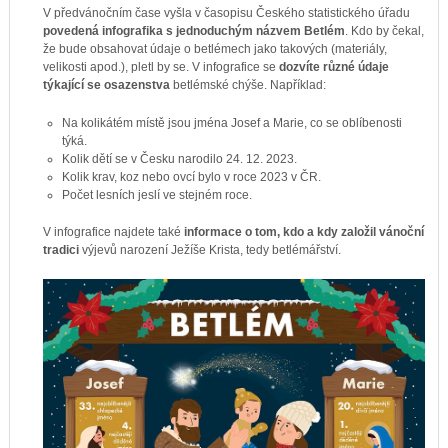
V předvánočním čase vyšla v časopisu Českého statistického úřadu
povedená infografika s jednoduchým názvem Betlém
. Kdo by čekal,
že bude obsahovat údaje o betlémech jako takových (materiály,
velikosti apod.), pletl by se. V infografice se
dozvíte různé údaje
týkající se osazenstva
betlémské chýše. Například:
Na kolikátém místě jsou jména Josef a Marie, co se oblíbenosti
týká.
Kolik dětí se v Česku narodilo 24. 12. 2023.
Kolik krav, koz nebo ovcí bylo v roce 2023 v ČR.
Počet lesních jeslí ve stejném roce.
V infografice najdete také
informace o tom, kdo a kdy založil vánoční
tradici
výjevů narození Ježíše Krista, tedy betlémářství.