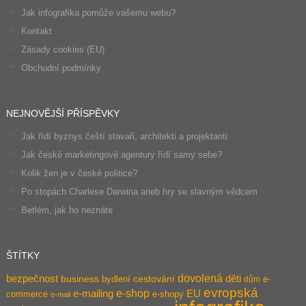
Jak infografika pomůže vašemu webu?
Kontakt
Zásady cookies (EU)
Obchodní podmínky
NEJNOVĚJŠÍ PŘÍSPĚVKY
Jak řídí byznys čeští stavaři, architekti a projektanti
Jak české marketingové agentury řídí samy sebe?
Kolik žen je v české politice?
Po stopách Charlese Darwina aneb hry se slavným vědcem
Betlém, jak ho neznáte
ŠTÍTKY
dovolená
bezpečnost
děti
business
bydlení
cestování
e-
dům
evropská
e-shop
e-mailing
EU
commerce
e-shopy
e-mail