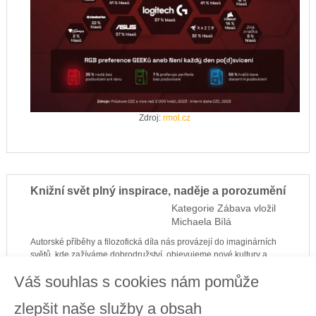
Zdroj:
rmol.cz
Knižní svět plný inspirace, naděje a porozumění
Kategorie
Zábava
vložil
Michaela Bílá
Autorské příběhy a filozofická díla nás provázejí do imaginárních
světů, kde zažíváme dobrodružství, objevujeme nové kultury a
poznáváme různorodé perspektivy. Přinášejí do našich životů nové
Váš souhlas s cookies nám pomůže
myšlenky, inspiraci i motivaci. V těžkých chvílích nám mohou dodat
naději a
připomenout, že každý problém má řešení
.
zlepšit naše služby a obsah