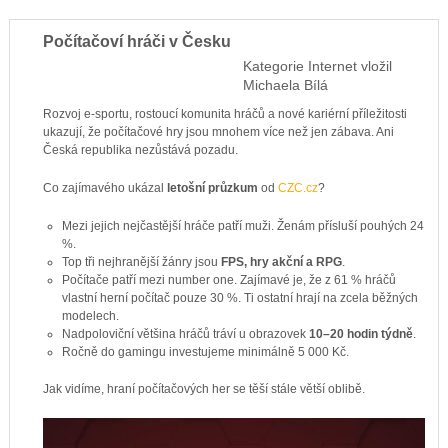
Počítačoví hráči v Česku
Kategorie
Internet
vložil
Michaela Bílá
Rozvoj e-sportu, rostoucí komunita hráčů a nové kariérní příležitosti
ukazují, že počítačové hry jsou mnohem více než jen zábava. Ani
Česká republika nezůstává pozadu.
Co zajímavého ukázal
letošní průzkum
od
CZC.cz
?
Mezi jejich nejčastější hráče patří muži. Ženám přísluší pouhých 24
%.
Top tři nejhranější žánry jsou
FPS, hry akční a RPG
.
Počítače patří mezi number one. Zajímavé je, že z 61 % hráčů
vlastní herní počítač pouze 30 %. Ti ostatní hrají na zcela běžných
modelech.
Nadpoloviční většina hráčů tráví u obrazovek
10–20 hodin týdně
.
Ročně do gamingu investujeme minimálně 5 000 Kč.
Jak vidíme, hraní počítačových her se těší stále větší oblibě.