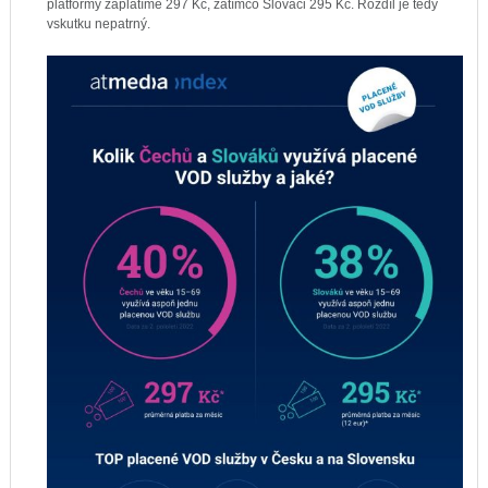
platformy zaplatíme 297 Kč, zatímco Slováci 295 Kč. Rozdíl je tedy
vskutku nepatrný.