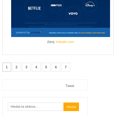
Zdroj:
linkedin.com
1
2
3
4
5
6
7
Tweet