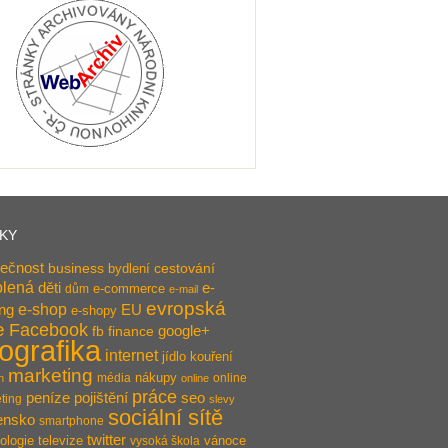
TKY
ečnost
business
bydlení
cestování
olená
děti
e-
e-commerce
dům
e-mail
evropská
e-shop
ing
EU
e-shopy
e
Facebook
google+
fb
finance
fografika
internet
jídlo
kouření
marketing
nákupy
média
online
n
online
práce
pojištění
peníze
seo
ting
slevy
sociální sítě
ensko
smartphone
twitter
ologie
televize
vánoce
vysoká škola