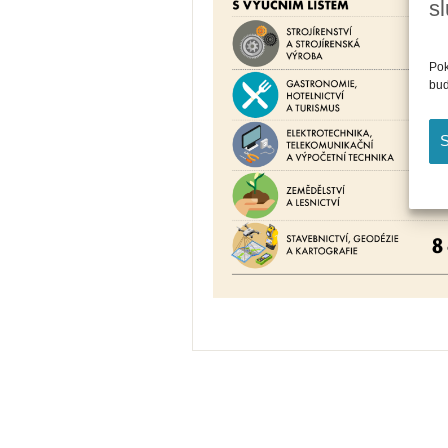
s
Pok
bud
S