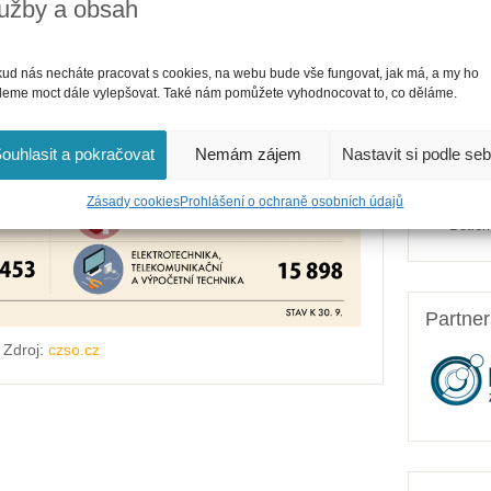
lužby a obsah
Nejnově
Jak ří
a proj
ud nás necháte pracovat s cookies, na webu bude vše fungovat, jak má, a my ho
eme moct dále vylepšovat. Také nám pomůžete vyhodnocovat to, co děláme.
Jak če
sebe?
Kolik 
ouhlasit a pokračovat
Nemám zájem
Nastavit si podle se
Po sto
slavn
Zásady cookies
Prohlášení o ochraně osobních údajů
Betlém
Partne
Zdroj:
czso.cz