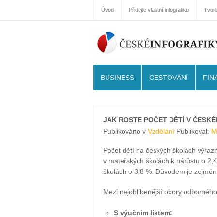
Úvod
Přidejte vlastní infografiku
Tvorb
BUSINESS
CESTOVÁNÍ
FIN
JAK ROSTE POČET DĚTÍ V ČESKÉ
Publikováno v
Vzdělání
Publikoval:
M
Počet dětí na českých školách výrazn
v mateřských školách k nárůstu o 2,4
školách o 3,8 %. Důvodem je zejména 
Mezi nejoblíbenější obory odborného 
S výučním listem: