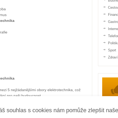
Busin
Cesto
roba
smus
Finan
technika
Gastr
Intern
rafie
Telefo
Politik
Sport
Zdraví
technika
mezi 5 nejžádanějšími obory elektrotechnika, což
ělání pro naši budoucnost.
áš souhlas s cookies nám pomůže zlepšit naš