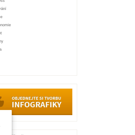
ess
vání
ce
onomie
et
ny
a
e