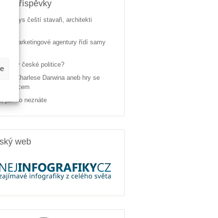
jší příspěvky
dí byznys čeští stavaři, architekti
ektanti
ské marketingové agentury řídí samy
žen je v české politice?
be
pách Charlese Darwina aneb hry se
ým vědcem
, jak ho neznáte
rský web