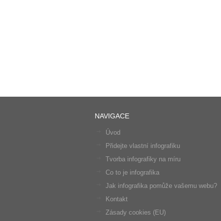
NAVIGACE
Úvod
Přidejte vlastní infografiku
Tvorba infografiky na míru
Co to je infografika
Jak infografika pomůže vašemu webu?
Kontakt
Zásady cookies (EU)