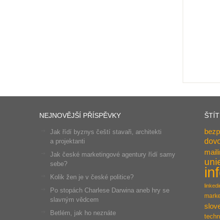
NEJNOVĚJŠÍ PŘÍSPĚVKY
ŠTÍ
bezp
Jak řídí byznys čeští stavaři, architekti
dov
a projektanti
mail
Jak české marketingové agentury řídí samy
uni
sebe?
in
Kolik žen je v české politice?
linkedi
Po stopách Charlese Darwina aneb hry se
marke
slavným vědcem
slov
Betlém, jak ho neznáte
techn