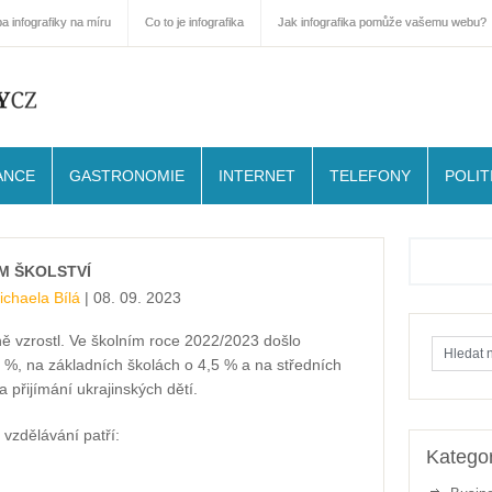
a infografiky na míru
Co to je infografika
Jak infografika pomůže vašemu webu?
ANCE
GASTRONOMIE
INTERNET
TELEFONY
POLIT
M ŠKOLSTVÍ
ichaela Bílá
| 08. 09. 2023
ě vzrostl. Ve školním roce 2022/2023 došlo
 %, na základních školách o 4,5 % a na středních
přijímání ukrajinských dětí.
vzdělávání patří:
Kategor