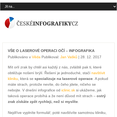
VŠE O LASEROVÉ OPERACI OČÍ – INFOGRAFIKA
Publikováno v
Věda
Publikoval:
Jan Vašků
| 28. 12. 2017
Mít orlí zrak by chtěl asi každý z nás, zvláště pak ti, které
obtěžuje nošení brýlí. Řešení je jednoduché, stačí
navštívit
kliniku
, která se
specializuje na laserové operace
.
A pokud
máte strach, protože nevíte, do čeho jdete, ničeho se
nebojte. V dnešní infografice od
iclinic.sk
si ukážeme, jak
taková operace probíhá a že není důvod mít strach –
ostrý
zrak získáte zpět rychleji, než si myslíte
.
Nejdříve vyplníte formulář, poté navštívíte samotnou kliniku,