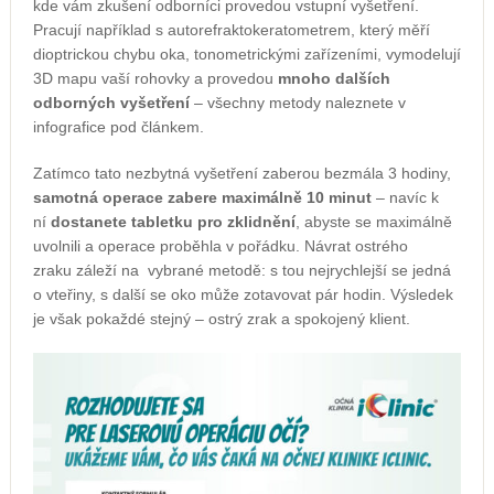
kde vám zkušení odborníci provedou vstupní vyšetření.
Pracují například s autorefraktokeratometrem, který měří
dioptrickou chybu oka, tonometrickými zařízeními, vymodelují
3D mapu vaší rohovky a provedou
mnoho dalších
odborných vyšetření
– všechny metody naleznete v
infografice pod článkem.
Zatímco tato nezbytná vyšetření zaberou bezmála 3 hodiny,
samotná operace zabere maximálně 10 minut
– navíc k
ní
dostanete tabletku pro zklidnění
, abyste se maximálně
uvolnili a operace proběhla v pořádku. Návrat ostrého
zraku záleží na vybrané metodě: s tou nejrychlejší se jedná
o vteřiny, s další se oko může zotavovat pár hodin. Výsledek
je však pokaždé stejný – ostrý zrak a spokojený klient.