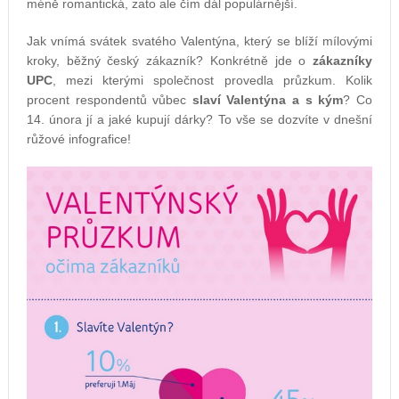
méně romantická, zato ale čím dál populárnější.
Jak vnímá svátek svatého Valentýna, který se blíží mílovými
kroky, běžný český zákazník? Konkrétně jde o
zákazníky
UPC
, mezi kterými společnost provedla průzkum. Kolik
procent respondentů vůbec
slaví Valentýna a s kým
? Co
14. února jí a jaké kupují dárky? To vše se dozvíte v dnešní
růžové infografice!