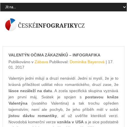
VALENTÝN OČIMA ZÁKAZNÍKŮ – INFOGRAFIKA
Publikováno v
Zábava
Publikoval:
Dominika Bayerová
| 17.
01. 2017
Valentýn jedni milují a druzí nenávidí. Jedni si myslí, že je to
krásná příležitost udělat něco romantického, druzí zase, že
lásce nezáleží na datu
. A zcela specifická skupina vyznává
jen první máj. Svátek je spojen s
postavou kněze
Valentýna
(svatého Valentina) a tak trochu opředen
tajemstvím; není ale pochyb, že jeho příběh měl v sobě
jistou dávku romantiky
, ať už uvěříte kterékoli verzi.
Novodobá komerční verze
vznikla v USA
a je sice podstatně