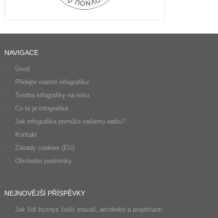
NAVIGACE
Úvod
Přidejte vlastní infografiku
Tvorba infografiky na míru
Co to je infografika
Jak infografika pomůže vašemu webu?
Kontakt
Zásady cookies (EU)
Obchodní podmínky
NEJNOVĚJŠÍ PŘÍSPĚVKY
Jak řídí byznys čeští stavaři, architekti a projektanti