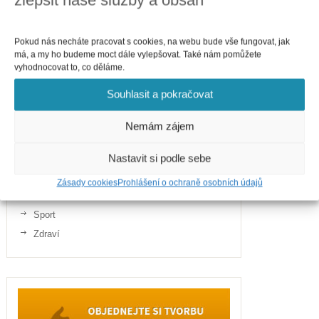
Pokud nás necháte pracovat s cookies, na webu bude vše fungovat, jak
má, a my ho budeme moct dále vylepšovat. Také nám pomůžete
Kategorie
vyhodnocovat to, co děláme.
Business
Souhlasit a pokračovat
Cestování
Finance
Nemám zájem
Gastronomie
Internet
Nastavit si podle sebe
Telefony
Zásady cookies
Prohlášení o ochraně osobních údajů
Politika
Sport
Zdraví