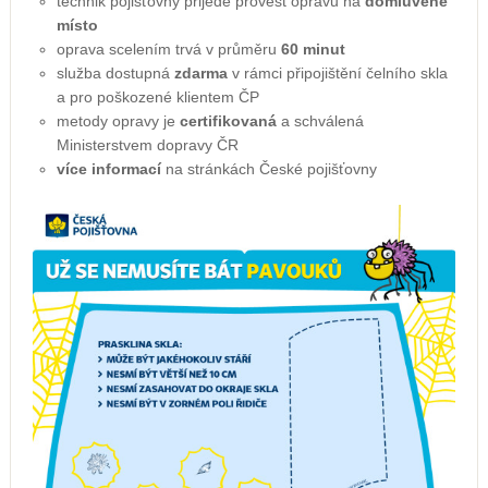
technik pojišťovny přijede provést opravu na
domluvené
místo
oprava scelením trvá v průměru
60 minut
služba dostupná
zdarma
v rámci připojištění čelního skla
a pro poškozené klientem ČP
metody opravy je
certifikovaná
a schválená
Ministerstvem dopravy ČR
více informací
na stránkách České pojišťovny