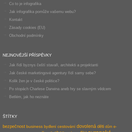
Co to je infografika
Jak infografika pomůže vašemu webu?
Kontakt
Zásady cookies (EU)
Obchodní podmínky
NEJNOVĚJŠÍ PŘÍSPĚVKY
Jak řídí byznys čeští stavaři, architekti a projektanti
Jak české marketingové agentury řídí samy sebe?
Kolik žen je v české politice?
Po stopách Charlese Darwina aneb hry se slavným vědcem
Betlém, jak ho neznáte
ŠTÍTKY
dovolená
bezpečnost
děti
business
bydlení
cestování
e-
dům