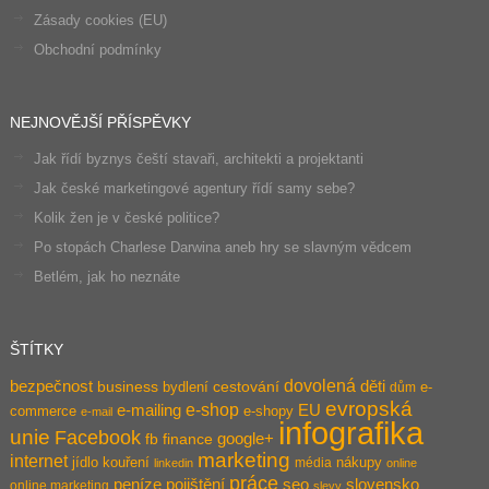
Zásady cookies (EU)
Obchodní podmínky
NEJNOVĚJŠÍ PŘÍSPĚVKY
Jak řídí byznys čeští stavaři, architekti a projektanti
Jak české marketingové agentury řídí samy sebe?
Kolik žen je v české politice?
Po stopách Charlese Darwina aneb hry se slavným vědcem
Betlém, jak ho neznáte
ŠTÍTKY
dovolená
bezpečnost
děti
business
bydlení
cestování
e-
dům
evropská
e-shop
e-mailing
EU
commerce
e-shopy
e-mail
infografika
unie
Facebook
google+
fb
finance
marketing
internet
jídlo
kouření
nákupy
média
linkedin
online
práce
pojištění
peníze
seo
slovensko
online marketing
slevy