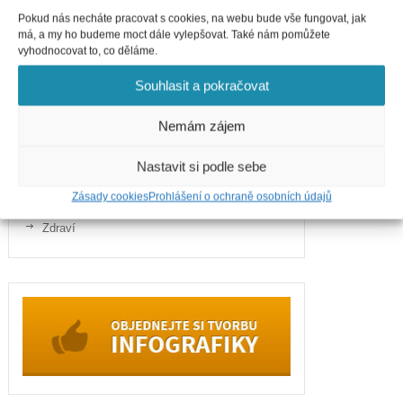
Kategorie
Pokud nás necháte pracovat s cookies, na webu bude vše fungovat, jak
Business
má, a my ho budeme moct dále vylepšovat. Také nám pomůžete
vyhodnocovat to, co děláme.
Cestování
Finance
Souhlasit a pokračovat
Gastronomie
Nemám zájem
Internet
Telefony
Nastavit si podle sebe
Politika
Zásady cookies
Prohlášení o ochraně osobních údajů
Sport
Zdraví