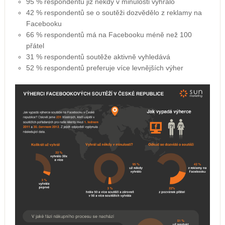
95 % respondentů již někdy v minulosti vyhrálo
42 % respondentů se o soutěži dozvědělo z reklamy na
Facebooku
66 % respondentů má na Facebooku méně než 100
přátel
31 % respondentů soutěže aktivně vyhledává
52 % respondentů preferuje více levnějších výher