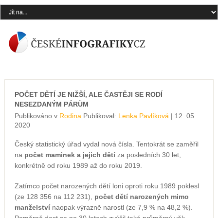
POČET DĚTÍ JE NIŽŠÍ, ALE ČASTĚJI SE RODÍ
NESEZDANÝM PÁRŮM
Publikováno v
Rodina
Publikoval:
Lenka Pavlíková
| 12. 05.
2020
Český statistický úřad vydal nová čísla. Tentokrát se zaměřil
na
počet maminek a jejich dětí
za posledních 30 let,
konkrétně od roku 1989 až do roku 2019.
Zatímco počet narozených dětí loni oproti roku 1989 poklesl
(ze 128 356 na 112 231),
počet dětí narozených mimo
manželství
naopak výrazně narostl (ze 7,9 % na 48,2 %).