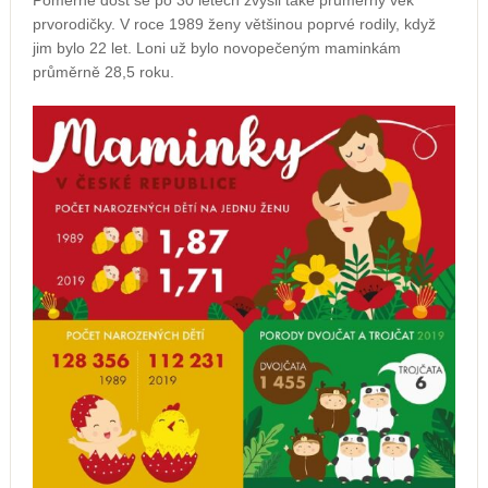
Poměrně dost se po 30 letech zvýšil také průměrný věk
prvorodičky. V roce 1989 ženy většinou poprvé rodily, když
jim bylo 22 let. Loni už bylo novopečeným maminkám
průměrně 28,5 roku.