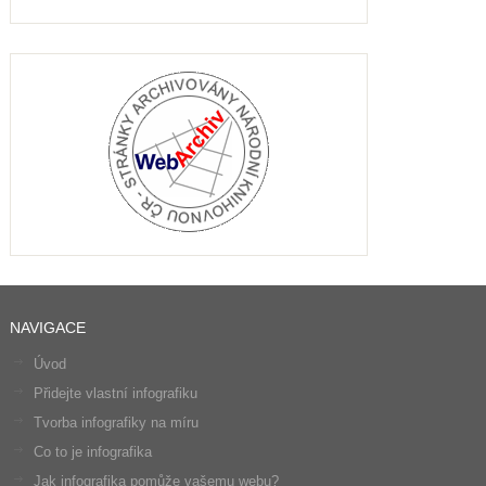
NAVIGACE
Úvod
Přidejte vlastní infografiku
Tvorba infografiky na míru
Co to je infografika
Jak infografika pomůže vašemu webu?