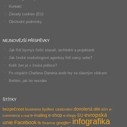
Kontakt
Zásady cookies (EU)
Obchodní podmínky
NEJNOVĚJŠÍ PŘÍSPĚVKY
Jak řídí byznys čeští stavaři, architekti a projektanti
Jak české marketingové agentury řídí samy sebe?
Kolik žen je v české politice?
Po stopách Charlese Darwina aneb hry se slavným vědcem
Betlém, jak ho neznáte
ŠTÍTKY
dovolená
bezpečnost
děti
business
bydlení
cestování
e-
dům
evropská
e-shop
e-mailing
EU
commerce
e-shopy
e-mail
infografika
unie
Facebook
google+
fb
finance