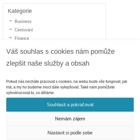
Kategorie
Business
Cestování
Finance
Gastronomie
Váš souhlas s cookies nám pomůže
Internet
zlepšit naše služby a obsah
Telefony
Politika
Sport
Pokud nás necháte pracovat s cookies, na webu bude vše fungovat, jak
má, a my ho budeme moct dále vylepšovat. Také nám pomůžete
Zdraví
vyhodnocovat to, co děláme.
Souhlasit a pokračovat
Nemám zájem
Nastavit si podle sebe