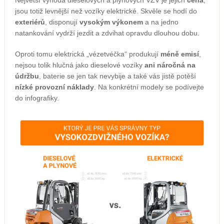
Největší výhoda dieselových a plynových VZV je jejich
cena
,
jsou totiž levnější než vozíky elektrické. Skvěle se hodí do
exteriérů
, disponují
vysokým výkonem
a na jedno
natankování vydrží jezdit a zdvihat opravdu dlouhou dobu.
Oproti tomu elektrická „vézetvéčka“ produkují
méně emisí
,
nejsou tolik hlučná jako dieselové vozíky
ani náročná na
údržbu
, baterie se jen tak nevybije a také vás jistě potěší
nízké provozní náklady
. Na konkrétní modely se podívejte
do infografiky.