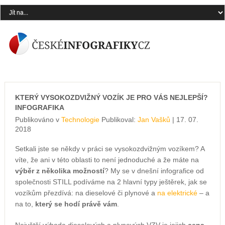
KTERÝ VYSOKOZDVIŽNÝ VOZÍK JE PRO VÁS NEJLEPŠÍ?
INFOGRAFIKA
Publikováno v
Technologie
Publikoval:
Jan Vašků
| 17. 07.
2018
Setkali jste se někdy v práci se vysokozdvižným vozíkem? A
víte, že ani v této oblasti to není jednoduché a že máte na
výběr z několika možností
? My se v dnešní infografice od
společnosti STILL podíváme na 2 hlavní typy ještěrek, jak se
vozíkům přezdívá: na dieselové či plynové a
na elektrické
– a
na to,
který se hodí právě vám
.