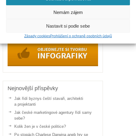
Politika
Sport
Nemám zájem
Zdraví
Nastavit si podle sebe
Zásady cookies
Prohlášení o ochraně osobních údajů
Nejnovější příspěvky
Jak řídí byznys čeští stavaři, architekti
a projektanti
Jak české marketingové agentury řídí samy
sebe?
Kolik žen je v české politice?
Po stopách Charlese Darwina aneb hry se