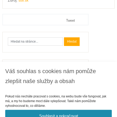
Zdroj:
still.sk
Tweet
Kategorie
Váš souhlas s cookies nám pomůže
Business
zlepšit naše služby a obsah
Cestování
Finance
Gastronomie
Pokud nás necháte pracovat s cookies, na webu bude vše fungovat, jak
má, a my ho budeme moct dále vylepšovat. Také nám pomůžete
Internet
vyhodnocovat to, co děláme.
Telefony
Souhlasit a pokračovat