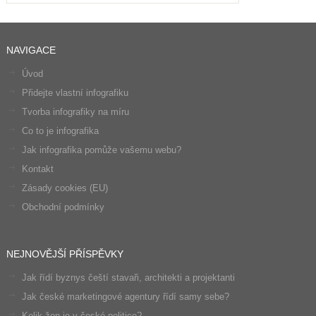
NAVIGACE
Úvod
Přidejte vlastní infografiku
Tvorba infografiky na míru
Co to je infografika
Jak infografika pomůže vašemu webu?
Kontakt
Zásady cookies (EU)
Obchodní podmínky
NEJNOVĚJŠÍ PŘÍSPĚVKY
Jak řídí byznys čeští stavaři, architekti a projektanti
Jak české marketingové agentury řídí samy sebe?
Kolik žen je v české politice?