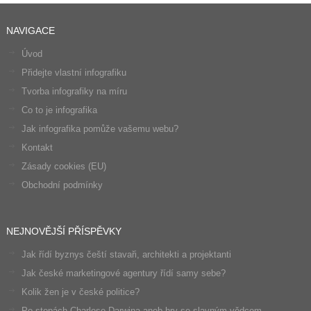
NAVIGACE
Úvod
Přidejte vlastní infografiku
Tvorba infografiky na míru
Co to je infografika
Jak infografika pomůže vašemu webu?
Kontakt
Zásady cookies (EU)
Obchodní podmínky
NEJNOVĚJŠÍ PŘÍSPĚVKY
Jak řídí byznys čeští stavaři, architekti a projektanti
Jak české marketingové agentury řídí samy sebe?
Kolik žen je v české politice?
Po stopách Charlese Darwina aneb hry se slavným vědcem