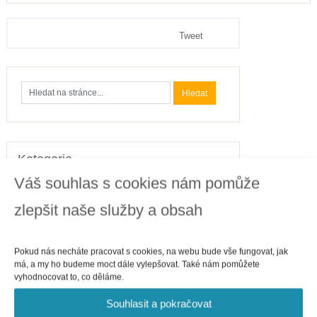
Tweet
Kategorie
Váš souhlas s cookies nám pomůže
Business
Cestování
zlepšit naše služby a obsah
Finance
Gastronomie
Pokud nás necháte pracovat s cookies, na webu bude vše fungovat, jak
Internet
má, a my ho budeme moct dále vylepšovat. Také nám pomůžete
vyhodnocovat to, co děláme.
Telefony
Politika
Souhlasit a pokračovat
Sport