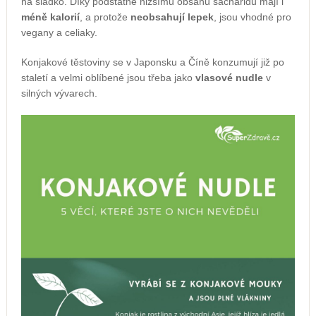
na sladko. Díky podstatně nižšímu obsahu sacharidů mají i
méně kalorií
, a protože
neobsahují lepek
, jsou vhodné pro
vegany a celiaky.
Konjakové těstoviny se v Japonsku a Číně konzumují již po
staletí a velmi oblíbené jsou třeba jako
vlasové nudle
v
silných vývarech.