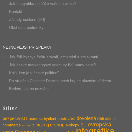
Jak infografika pomůže vašemu webu?
Kontakt
Zásady cookies (EU)
Obchodní podmínky
NEJNOVĚJŠÍ PŘÍSPĚVKY
Jak řídí byznys čeští stavaři, architekti a projektanti
Jak české marketingové agentury řídí samy sebe?
Kolik žen je v české politice?
Po stopách Charlese Darwina aneb hry se slavným vědcem
Betlém, jak ho neznáte
ŠTÍTKY
dovolená
bezpečnost
děti
business
bydlení
cestování
e-
dům
evropská
e-shop
e-mailing
EU
commerce
e-shopy
e-mail
infografika