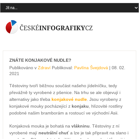
ZNÁTE KONJAKOVÉ NUDLE?
Publikováno v
Zdraví
Publikoval:
Pavlína Švejdová
| 08. 02.
2021
Těstoviny tvoří běžnou součást našeho jídelníčku, tedy
převážně ty vyrobené z pšenice. Na trhu se ale objevují i
alternativy jako třeba
konjakové nudle
. Jsou vyrobeny z
konjakové mouky pocházející z
konjaku
, hlízovité rostliny
podobné našim bramborám a rostoucí ve východní Asii.
Konjaková mouka je bohatá na
vlákninu
. Těstoviny z ní
vyrobené mají
neutrální chuť
a lze je tak připravit na slano i