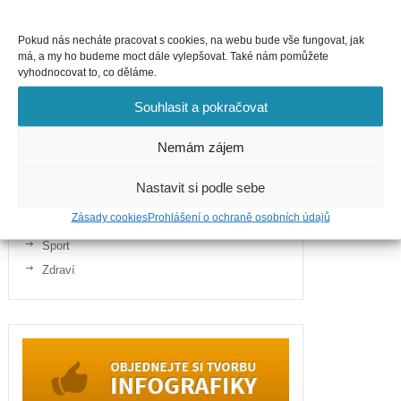
Pokud nás necháte pracovat s cookies, na webu bude vše fungovat, jak
Kategorie
má, a my ho budeme moct dále vylepšovat. Také nám pomůžete
vyhodnocovat to, co děláme.
Business
Cestování
Souhlasit a pokračovat
Finance
Nemám zájem
Gastronomie
Internet
Nastavit si podle sebe
Telefony
Zásady cookies
Prohlášení o ochraně osobních údajů
Politika
Sport
Zdraví