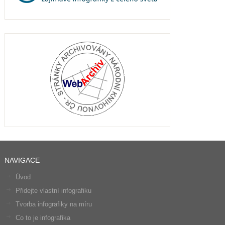
NAVIGACE
Úvod
Přidejte vlastní infografiku
Tvorba infografiky na míru
Co to je infografika