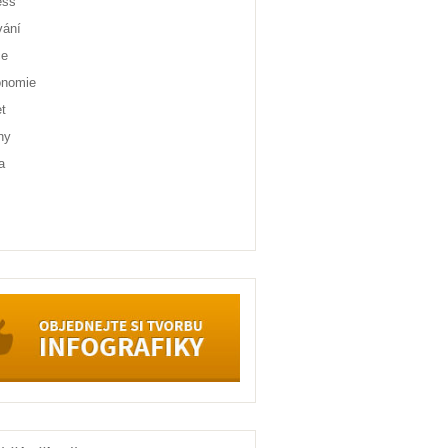
ess
vání
ce
onomie
et
ny
a