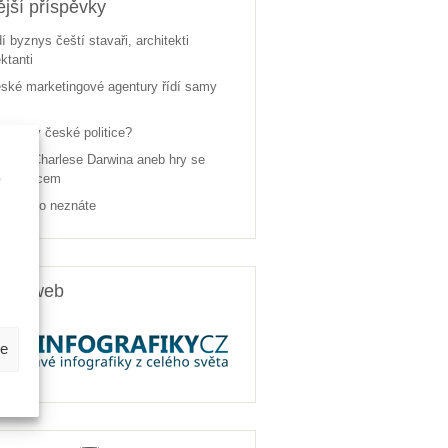
jší příspěvky
dí byznys čeští stavaři, architekti
ektanti
ské marketingové agentury řídí samy
žen je v české politice?
pách Charlese Darwina aneb hry se
e
ým vědcem
, jak ho neznáte
rský web
be