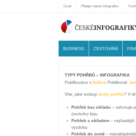
Úvod
Přidejte vlastní infografiku
Tvorb
BUSINESS
CESTOVÁNÍ
FIN
TYPY POHŘBŮ – INFOGRAFIKA
Publikováno v
Kultura
Publikoval:
Jan
Víte, jaké existují
druhy pohřbů
? V dn
Pohřeb bez obřadu
– zahrnuje p
úmrtního listu.
Pohřeb s obřadem
– nejčastější
výzdobu.
Pohřeb do země
– nejnákladnějš