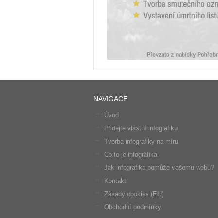
NAVIGACE
Úvod
Přidejte vlastní infografiku
Tvorba infografiky na míru
Co to je infografika
Jak infografika pomůže vašemu webu?
Kontakt
Zásady cookies (EU)
Obchodní podmínky