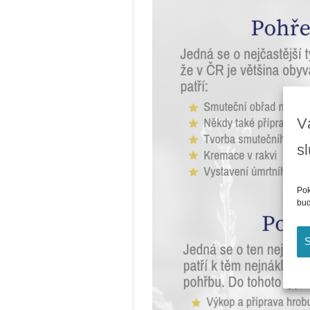
V
s
Pok
bud
S