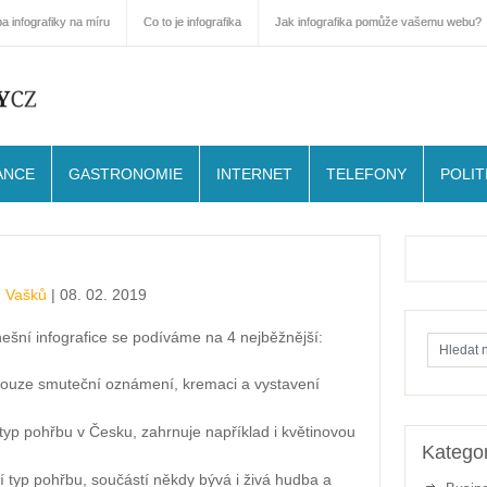
a infografiky na míru
Co to je infografika
Jak infografika pomůže vašemu webu?
ANCE
GASTRONOMIE
INTERNET
TELEFONY
POLIT
 Vašků
| 08. 02. 2019
ešní infografice se podíváme na 4 nejběžnější:
ouze smuteční oznámení, kremaci a vystavení
 typ pohřbu v Česku, zahrnuje například i květinovou
Kategor
í typ pohřbu, součástí někdy bývá i živá hudba a