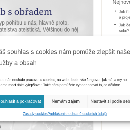
Nejnově
Jak ří
a proj
Jak če
sebe?
Kolik 
Po sto
áš souhlas s cookies nám pomůže zlepšit naš
slavn
Betlém
lužby a obsah
ud nás necháte pracovat s cookies, na webu bude vše fungovat, jak má, a my ho
Partne
eme moct dále vylepšovat. Také nám pomůžete vyhodnocovat to, co děláme.
ouhlasit a pokračovat
Nemám zájem
Nastavit si podle se
Zásady cookies
Prohlášení o ochraně osobních údajů