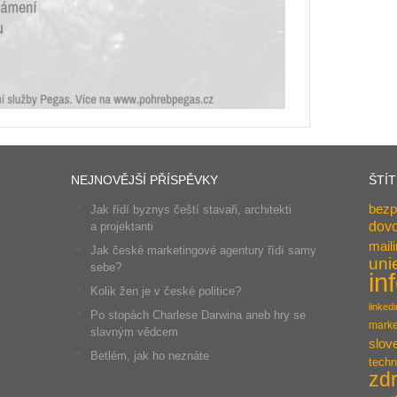
NEJNOVĚJŠÍ PŘÍSPĚVKY
ŠTÍ
bezp
Jak řídí byznys čeští stavaři, architekti
dov
a projektanti
mail
Jak české marketingové agentury řídí samy
uni
sebe?
in
Kolik žen je v české politice?
linkedi
Po stopách Charlese Darwina aneb hry se
marke
slavným vědcem
slov
Betlém, jak ho neznáte
techn
zdr