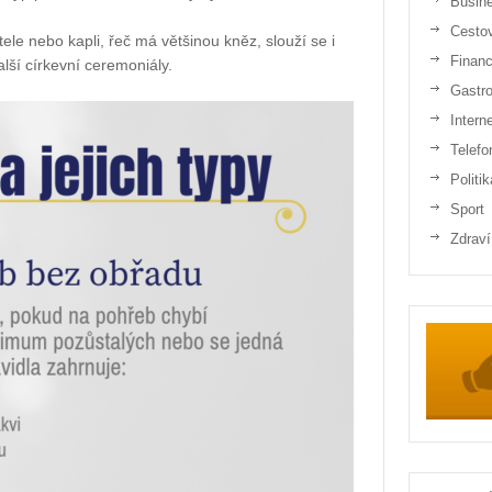
Busin
Cesto
ele nebo kapli, řeč má většinou kněz, slouží se i
Finan
lší církevní ceremoniály.
Gastr
Intern
Telefo
Politik
Sport
Zdraví