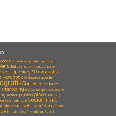
TKY
ečnost
business
bydlení
cestování
olená
děti
e-
e-commerce
dům
e-mail
evropská
e-shop
ing
EU
e-shopy
e
Facebook
google+
fb
finance
fografika
internet
jídlo
kouření
marketing
nákupy
média
online
n
online
práce
pojištění
peníze
seo
ting
slevy
sociální sítě
ensko
smartphone
twitter
ologie
televize
vánoce
vysoká škola
aví
česká republika
životní
Česko