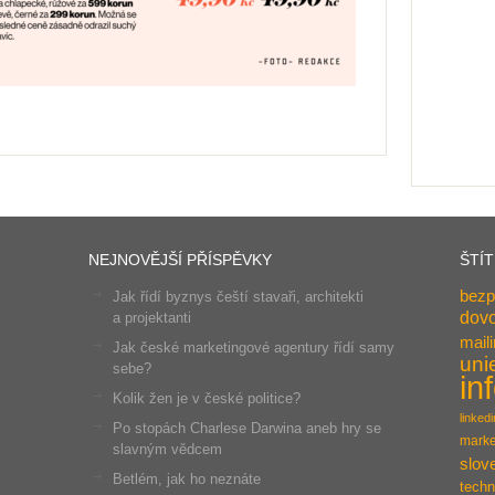
NEJNOVĚJŠÍ PŘÍSPĚVKY
ŠTÍ
bezp
Jak řídí byznys čeští stavaři, architekti
dov
a projektanti
mail
Jak české marketingové agentury řídí samy
uni
sebe?
in
Kolik žen je v české politice?
linkedi
Po stopách Charlese Darwina aneb hry se
marke
slavným vědcem
slov
Betlém, jak ho neznáte
techn