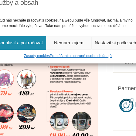
lužby a obsah
Nejnově
Jak ří
a proj
ud nás necháte pracovat s cookies, na webu bude vše fungovat, jak má, a my ho
eme moct dále vylepšovat. Také nám pomůžete vyhodnocovat to, co děláme.
Jak če
sebe?
Kolik 
ouhlasit a pokračovat
Nemám zájem
Nastavit si podle se
Po sto
slavn
Zásady cookies
Prohlášení o ochraně osobních údajů
Betlém
Partne