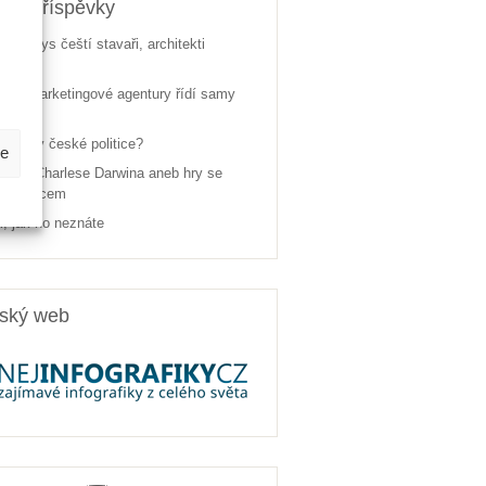
jší příspěvky
dí byznys čeští stavaři, architekti
ektanti
ské marketingové agentury řídí samy
žen je v české politice?
be
pách Charlese Darwina aneb hry se
ým vědcem
, jak ho neznáte
rský web