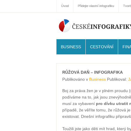
Úvod
Přidejte vlastní infografiku
Tvorb
BUSINESS
CESTOVÁNÍ
FIN
RŮŽOVÁ DAŇ – INFOGRAFIKA
Publikováno v
Business
Publikoval:
J
Boj za práva žen je v plném proudu 
podíváme na to, jak jsou znevýhodněny
musí za vybavení
pro dívku utrati
případě, že věříte tomu, že růžová j
existovat. Dnešní infografiku připrav
Toužili jste jako děti mít hrad, který