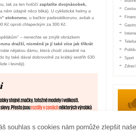
Busin
ku, tak za ten holčičí
zaplatíte dvojnásobek,
Cesto
a něm údajně něco bliká). U cyklistické helmy a
Finan
jen“ stokorunu
, u bačkor padesátikorunu, avšak u
00 Kč oproti chlapeckým za 300 Kč.
Gastr
Intern
spělákům“ – nenechte se zmýlit obrázkem
Telefo
runu dražší, nicméně je jí také více jak třikrát
Politik
ě znáte nějakou dámu, která chodí zásadně na
kdo by také dával dobrovolně za krátký sestřih 630
Sport
de i levněji).
Zdraví
áš souhlas s cookies nám pomůže zlepšit naš