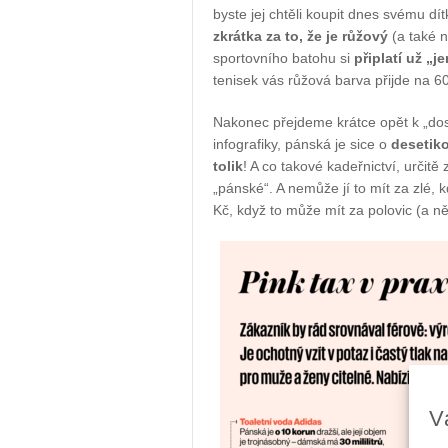
byste jej chtěli koupit dnes svému dít
zkrátka za to, že je růžový
(a také n
sportovního batohu si
připlatí už „
tenisek vás růžová barva přijde na 6
Nakonec přejdeme krátce opět k „do
infografiky, pánská je sice o
desetiko
tolik
! A co takové kadeřnictví, určit
„pánské“. A nemůže jí to mít za zlé, 
Kč, když to může mít za polovic (a něk
V