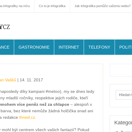
a infografiky na míru
Co to je infografika
Jak infografika pomůže vašemu webu?
ANCE
GASTRONOMIE
INTERNET
TELEFONY
POLIT
an Vašků
| 14. 11. 2017
(naposledy díky kampani #metoo), my se dnes tedy
 mladší ročníky, respektive jejich rodiče, kteří
t mnohem více peněz než za chlapce
– alespoň v
e barva, bez které nemůže žádná holčička snad ani
ila redakce
Ihned.cz
.
Kategor
 by mohl být centrem všech vašich fantazií? Pokud