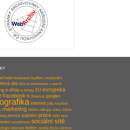
TKY
ečnost
business
bydlení
cestování
olená
děti
e-
e-commerce
dům
e-mail
evropská
e-shop
ing
EU
e-shopy
e
Facebook
google+
fb
finance
fografika
internet
jídlo
kouření
marketing
nákupy
média
online
n
online
práce
pojištění
peníze
seo
ting
slevy
sociální sítě
ensko
smartphone
twitter
ologie
televize
vánoce
vysoká škola