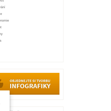
ess
vání
ce
onomie
et
ny
a
e