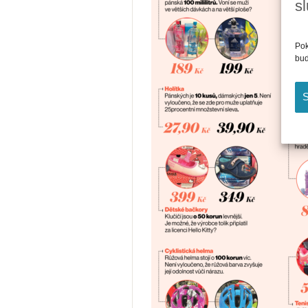
s
Pok
bud
S