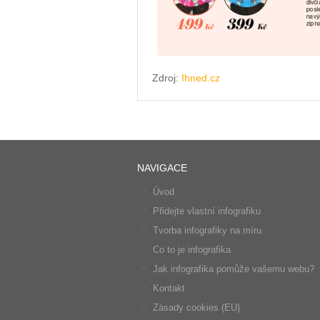
Zdroj:
Ihned.cz
NAVIGACE
Úvod
Přidejte vlastní infografiku
Tvorba infografiky na míru
Co to je infografika
Jak infografika pomůže vašemu webu?
Kontakt
Zásady cookies (EU)