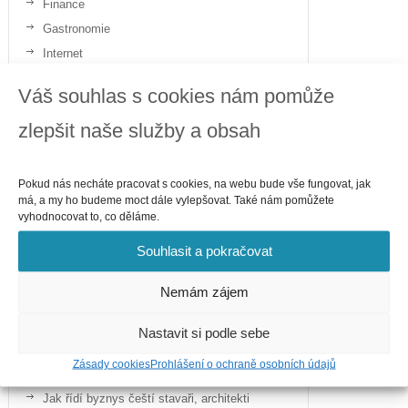
Finance
Gastronomie
Internet
Telefony
Váš souhlas s cookies nám pomůže
Politika
zlepšit naše služby a obsah
Sport
Zdraví
Pokud nás necháte pracovat s cookies, na webu bude vše fungovat, jak
má, a my ho budeme moct dále vylepšovat. Také nám pomůžete
vyhodnocovat to, co děláme.
Souhlasit a pokračovat
Nemám zájem
Nastavit si podle sebe
Zásady cookies
Prohlášení o ochraně osobních údajů
Nejnovější příspěvky
Jak řídí byznys čeští stavaři, architekti