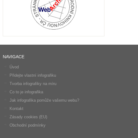
NAVIGACE
Úvod
Přidejte vlastní infografiku
Tvorba infografiky na míru
Co to je infografika
Jak infografika pomůže vašemu webu?
Kontakt
Zásady cookies (EU)
Obchodní podmínky