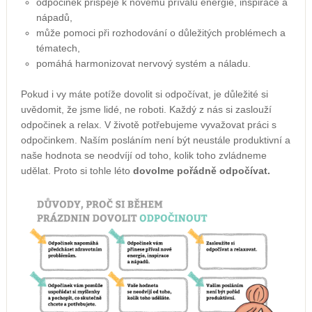
odpočinek přispěje k novému přívalu energie, inspirace a
nápadů,
může pomoci při rozhodování o důležitých problémech a
tématech,
pomáhá harmonizovat nervový systém a náladu.
Pokud i vy máte potíže dovolit si odpočívat, je důležité si
uvědomit, že jsme lidé, ne roboti. Každý z nás si zaslouží
odpočinek a relax. V životě potřebujeme vyvažovat práci s
odpočinkem. Naším posláním není být neustále produktivní a
naše hodnota se neodvíjí od toho, kolik toho zvládneme
udělat. Proto si tohle léto
dovolme pořádně odpočívat.