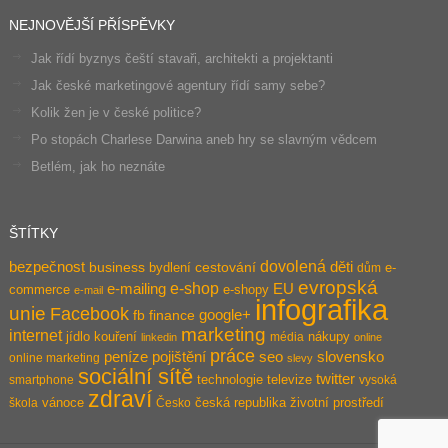
NEJNOVĚJŠÍ PŘÍSPĚVKY
Jak řídí byznys čeští stavaři, architekti a projektanti
Jak české marketingové agentury řídí samy sebe?
Kolik žen je v české politice?
Po stopách Charlese Darwina aneb hry se slavným vědcem
Betlém, jak ho neznáte
ŠTÍTKY
dovolená
bezpečnost
děti
business
bydlení
cestování
e-
dům
evropská
e-shop
e-mailing
EU
commerce
e-shopy
e-mail
infografika
unie
Facebook
google+
fb
finance
marketing
internet
jídlo
kouření
nákupy
média
linkedin
online
práce
pojištění
peníze
seo
slovensko
online marketing
slevy
sociální sítě
twitter
technologie
televize
smartphone
vysoká
zdraví
vánoce
česká republika
životní prostředí
škola
Česko