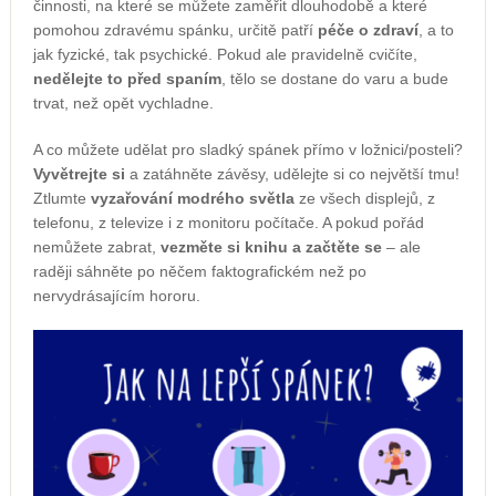
činnosti, na které se můžete zaměřit dlouhodobě a které
pomohou zdravému spánku, určitě patří
péče o zdraví
, a to
jak fyzické, tak psychické. Pokud ale pravidelně cvičíte,
nedělejte to před spaním
, tělo se dostane do varu a bude
trvat, než opět vychladne.
A co můžete udělat pro sladký spánek přímo v ložnici/posteli?
Vyvětrejte si
a zatáhněte závěsy, udělejte si co největší tmu!
Ztlumte
vyzařování modrého světla
ze všech displejů, z
telefonu, z televize i z monitoru počítače. A pokud pořád
nemůžete zabrat,
vezměte si knihu a začtěte se
– ale
raději sáhněte po něčem faktografickém než po
nervydrásajícím hororu.