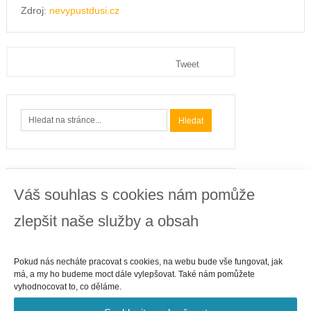
Zdroj:
nevypustdusi.cz
Tweet
Kategorie
Váš souhlas s cookies nám pomůže
Business
zlepšit naše služby a obsah
Cestování
Finance
Pokud nás necháte pracovat s cookies, na webu bude vše fungovat, jak
Gastronomie
má, a my ho budeme moct dále vylepšovat. Také nám pomůžete
Internet
vyhodnocovat to, co děláme.
Telefony