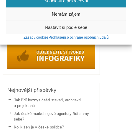
Souhlasit a pokračovat
Politika
Sport
Nemám zájem
Zdraví
Nastavit si podle sebe
Zásady cookies
Prohlášení o ochraně osobních údajů
Nejnovější příspěvky
Jak řídí byznys čeští stavaři, architekti
a projektanti
Jak české marketingové agentury řídí samy
sebe?
Kolik žen je v české politice?