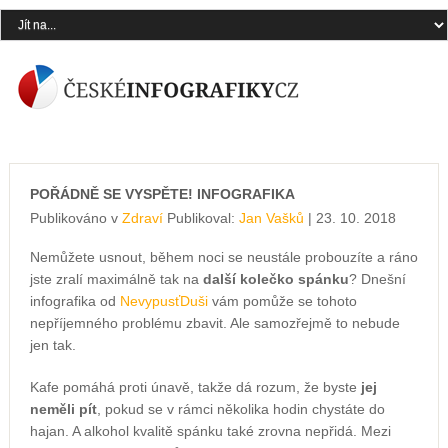
POŘÁDNĚ SE VYSPĚTE! INFOGRAFIKA
Publikováno v
Zdraví
Publikoval:
Jan Vašků
| 23. 10. 2018
Nemůžete usnout, během noci se neustále probouzíte a ráno
jste zralí maximálně tak na
další kolečko spánku
? Dnešní
infografika od
NevypusťDuši
vám pomůže se tohoto
nepříjemného problému zbavit. Ale samozřejmě to nebude
jen tak.
Kafe pomáhá proti únavě, takže dá rozum, že byste
jej
neměli pít
, pokud se v rámci několika hodin chystáte do
hajan. A alkohol kvalitě spánku také zrovna nepřidá. Mezi