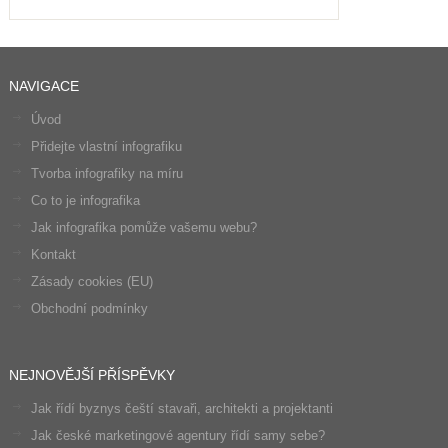
NAVIGACE
Úvod
Přidejte vlastní infografiku
Tvorba infografiky na míru
Co to je infografika
Jak infografika pomůže vašemu webu?
Kontakt
Zásady cookies (EU)
Obchodní podmínky
NEJNOVĚJŠÍ PŘÍSPĚVKY
Jak řídí byznys čeští stavaři, architekti a projektanti
Jak české marketingové agentury řídí samy sebe?