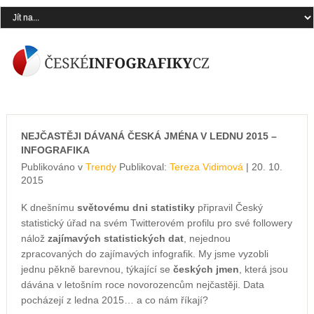
NEJČASTĚJI DÁVANÁ ČESKÁ JMÉNA V LEDNU 2015 –
INFOGRAFIKA
Publikováno v
Trendy
Publikoval:
Tereza Vidimová
| 20. 10.
2015
K dnešnímu
světovému dni statistiky
připravil Český
statistický úřad na svém Twitterovém profilu pro své followery
nálož
zajímavých statistických dat
, nejednou
zpracovaných do zajímavých infografik. My jsme vyzobli
jednu pěkně barevnou, týkající se
českých jmen
, která jsou
dávána v letošním roce novorozencům nejčastěji. Data
pocházejí z ledna 2015… a co nám říkají?