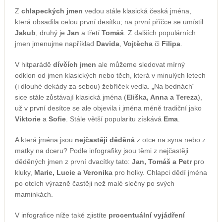
Z
chlapeckých jmen
vedou stále klasická česká jména,
která obsadila celou první desítku; na první příčce se umístil
Jakub
, druhý je
Jan
a třetí
Tomáš
. Z dalších populárních
jmen jmenujme například
Davida
,
Vojtěcha
či
Filipa
.
V hitparádě
dívčích jmen
ale můžeme sledovat mírný
odklon od jmen klasických nebo těch, která v minulých letech
(i dlouhé dekády za sebou) žebříček vedla. „Na bednách“
sice stále zůstávají klasická jména (
Eliška, Anna a Tereza
),
už v první desítce se ale objevila i jména méně tradiční jako
Viktorie
a
Sofie
. Stále větší popularitu získává
Ema
.
A která jména jsou
nejčastěji děděná
z otce na syna nebo z
matky na dceru? Podle infografiky jsou těmi z nejčastěji
děděných jmen z první dvacítky tato:
Jan, Tomáš a Petr
pro
kluky,
Marie, Lucie a Veronika
pro holky. Chlapci dědí jména
po otcích výrazně častěji než malé slečny po svých
maminkách.
V infografice níže také zjistíte
procentuální vyjádření