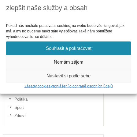
zlepšit naše služby a obsah
Pokud nás necháte pracovat s cookies, na webu bude vše fungovat, jak
má, a my ho budeme moct dále vylepšovat. Také nám pomůžete
vyhodnocovat to, co děláme.
Kategorie
Souhlasit a pokračovat
Business
Cestování
Nemám zájem
Finance
Gastronomie
Nastavit si podle sebe
Internet
Zásady cookies
Prohlášení o ochraně osobních údajů
Telefony
Politika
Sport
Zdraví