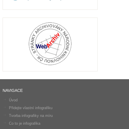
NAVIGACE
Úvod
Přidejte vlastní infografiku
Tvorba infografiky na míru
Co to je infografika