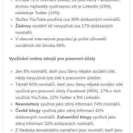
druhou nejčastěji využívanou sítí je Linkedin (23%),
následuje Twitter (14%).
Službu YouTube používá cca 30% dotázaných novinářů.
Žádnou
sociální síť nevyužívá cca 17% dotázaných
novinářů.
V obecné internetové populaci je počet uživatelů
sociálních sítí zhruba 60%.
Využívání online zdrojů pro pracovní účely
Jen 8% novinářů, kteří jsou členy nějaké sociální sítě,
nikdy nevyužívá tyto sítě k pracovním účelům.
Téměř 50% novinářů, kteří jsou členy nějaké sociální sítě,
využívá pro pracovní účely Facebook (46%), 17% z nich
využívá YouTube, 12% Twitter a 9% Linkedin.
Newslettery
využívá jako zdroj informací 74% novinářů.
České blogy
využívá jako zdroj informací 42%
dotázaných novinářů.
Zahraniční blogy
využívá jako
zdroj informací 32% dotázaných novinářů.
Z hlediska tematického zaměření jsou novináři, kteří jsou