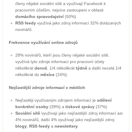
členy nějaké sociální sítě a využívají Facebook k
pracovním účelům, nejvíce zastoupeni v oblasti
domácího zpravodajství
(50%).
RSS feedy
využívá jako zdroj informací 32% dotázaných
novinářů.
Frekvence využívání online zdrojů
28% novinářů, kteří jsou členy nějaké sociální sítě,
využívá tyto zdroje informací pro pracovní účely
několikrát
denně
, 1/4 několikrát
týdně
a další necelá 1/4
několikrát do
měsíce
(24%).
Nejčastější zdroje informací v médiích
Nejčastěji využívaným zdrojem informací je
sdělení
konkrétní osoby
(39%) a
tiskové zprávy
(37%).
Sociální sítě
využívají jako nejčastější zdroj informací asi
4% novinářů, další 4% využívají jako nejčastější zdroj
blogy
,
RSS feedy
a
newslettery
.