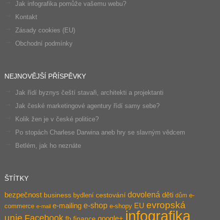
Jak infografika pomůže vašemu webu?
Kontakt
Zásady cookies (EU)
Obchodní podmínky
NEJNOVĚJŠÍ PŘÍSPĚVKY
Jak řídí byznys čeští stavaři, architekti a projektanti
Jak české marketingové agentury řídí samy sebe?
Kolik žen je v české politice?
Po stopách Charlese Darwina aneb hry se slavným vědcem
Betlém, jak ho neznáte
ŠTÍTKY
dovolená
bezpečnost
děti
business
bydlení
cestování
e-
dům
evropská
e-shop
e-mailing
EU
commerce
e-shopy
e-mail
infografika
unie
Facebook
google+
fb
finance