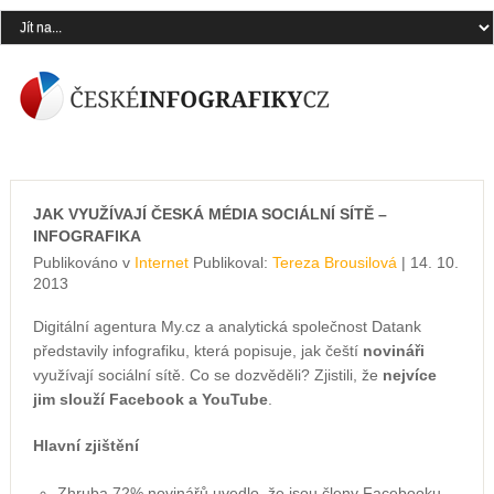
JAK VYUŽÍVAJÍ ČESKÁ MÉDIA SOCIÁLNÍ SÍTĚ –
INFOGRAFIKA
Publikováno v
Internet
Publikoval:
Tereza Brousilová
| 14. 10.
2013
Digitální agentura My.cz a analytická společnost Datank
představily infografiku, která popisuje, jak čeští
novináři
využívají sociální sítě. Co se dozvěděli? Zjistili, že
nejvíce
jim slouží Facebook a YouTube
.
Hlavní zjištění
Zhruba 72% novinářů uvedlo, že jsou členy Facebooku,