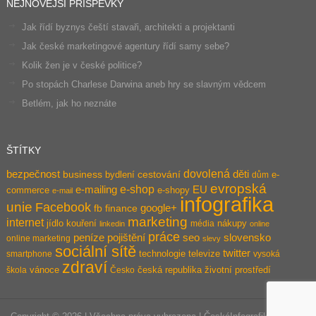
NEJNOVĚJŠÍ PŘÍSPĚVKY
Jak řídí byznys čeští stavaři, architekti a projektanti
Jak české marketingové agentury řídí samy sebe?
Kolik žen je v české politice?
Po stopách Charlese Darwina aneb hry se slavným vědcem
Betlém, jak ho neznáte
ŠTÍTKY
dovolená
bezpečnost
děti
business
bydlení
cestování
e-
dům
evropská
e-shop
e-mailing
EU
commerce
e-shopy
e-mail
infografika
unie
Facebook
google+
fb
finance
marketing
internet
jídlo
kouření
nákupy
média
linkedin
online
práce
pojištění
peníze
seo
slovensko
online marketing
slevy
sociální sítě
twitter
technologie
televize
smartphone
vysoká
zdraví
vánoce
česká republika
životní prostředí
škola
Česko