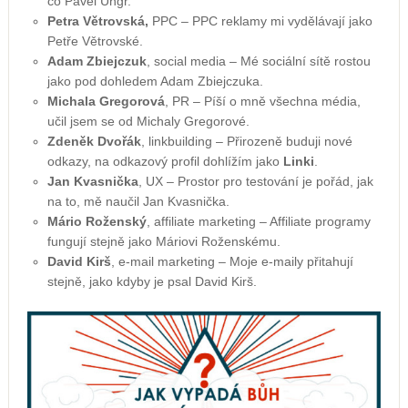
co Pavel Ungr.
Petra Větrovská,
PPC – PPC reklamy mi vydělávají jako
Petře Větrovské.
Adam Zbiejczuk
, social media – Mé sociální sítě rostou
jako pod dohledem Adam Zbiejczuka.
Michala Gregorová
, PR – Píší o mně všechna média,
učil jsem se od Michaly Gregorové.
Zdeněk Dvořák
, linkbuilding – Přirozeně buduji nové
odkazy, na odkazový profil dohlížím jako
Linki
.
Jan Kvasnička
, UX – Prostor pro testování je pořád, jak
na to, mě naučil Jan Kvasnička.
Mário Roženský
, affiliate marketing – Affiliate programy
fungují stejně jako Máriovi Roženskému.
David Kirš
, e-mail marketing – Moje e-maily přitahují
stejně, jako kdyby je psal David Kirš.