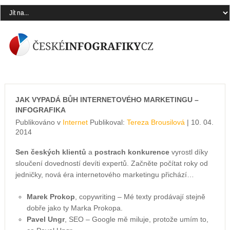
JAK VYPADÁ BŮH INTERNETOVÉHO MARKETINGU –
INFOGRAFIKA
Publikováno v
Internet
Publikoval:
Tereza Brousilová
| 10. 04.
2014
Sen českých klientů
a
postrach konkurence
vyrostl díky
sloučení dovedností devíti expertů. Začněte počítat roky od
jedničky, nová éra internetového marketingu přichází…
Marek Prokop
, copywriting – Mé texty prodávají stejně
dobře jako ty Marka Prokopa.
Pavel Ungr
, SEO – Google mě miluje, protože umím to,