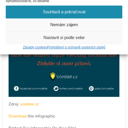
vyhodnocovat to, co děláme.
Souhlasit a pokračovat
Nemám zájem
Nastavit si podle sebe
Zásady cookies
Prohlášení o ochraně osobních údajů
Zdroj:
vceliste.cz
Download
this infographic.
Embed Our Infographic On Your Site!