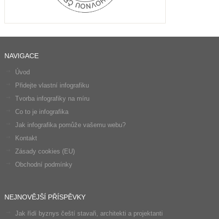
NAVIGACE
Úvod
Přidejte vlastní infografiku
Tvorba infografiky na míru
Co to je infografika
Jak infografika pomůže vašemu webu?
Kontakt
Zásady cookies (EU)
Obchodní podmínky
NEJNOVĚJŠÍ PŘÍSPĚVKY
Jak řídí byznys čeští stavaři, architekti a projektanti