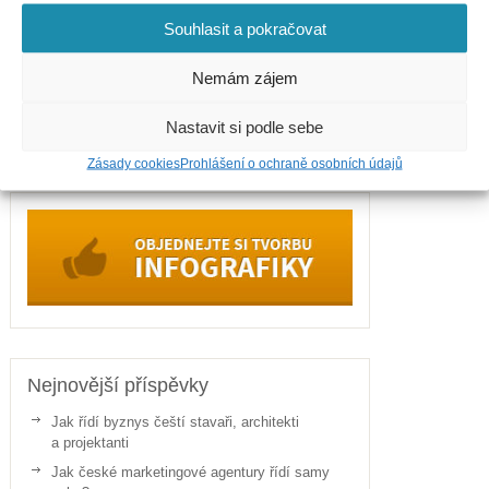
Internet
Souhlasit a pokračovat
Telefony
Politika
Nemám zájem
Sport
Nastavit si podle sebe
Zdraví
Zásady cookies
Prohlášení o ochraně osobních údajů
Nejnovější příspěvky
Jak řídí byznys čeští stavaři, architekti
a projektanti
Jak české marketingové agentury řídí samy