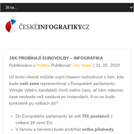
JAK PROBÍHAJÍ EUROVOLBY – INFOGRAFIKA
Publikováno v
Politika
Publikoval:
Jan Vašků
| 21. 05. 2019
Už tento víkend můžete svým hlasem rozhodnout o tom, kdo
bude
naši zemi
reprezentovat v Evropském parlamentu.
Věnujte výběru kandidátů chvíli svého času, ať nám nakonec
zase nezbude než nadávat po hospodách. A co se bude
konkrétně po volbách dít?
Do Evropského parlamentu se volí
751 poslanců
z
celkem 28 zemí EU.
V červnu a červenci bude probíhat
volba předsedy