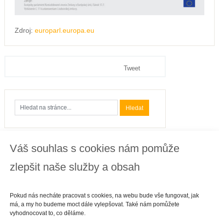
Zdroj:
europarl.europa.eu
Tweet
Váš souhlas s cookies nám pomůže
Kategorie
zlepšit naše služby a obsah
Business
Cestování
Pokud nás necháte pracovat s cookies, na webu bude vše fungovat, jak
Finance
má, a my ho budeme moct dále vylepšovat. Také nám pomůžete
Gastronomie
vyhodnocovat to, co děláme.