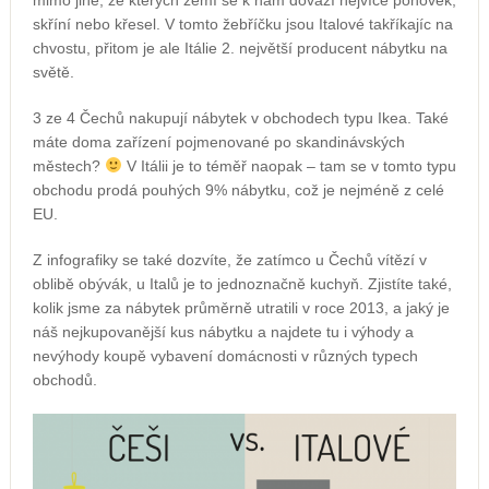
mimo jiné, ze kterých zemí se k nám dováží nejvíce pohovek,
skříní nebo křesel. V tomto žebříčku jsou Italové takříkajíc na
chvostu, přitom je ale Itálie 2. největší producent nábytku na
světě.
3 ze 4 Čechů nakupují nábytek v obchodech typu Ikea. Také
máte doma zařízení pojmenované po skandinávských
městech?
V Itálii je to téměř naopak – tam se v tomto typu
obchodu prodá pouhých 9% nábytku, což je nejméně z celé
EU.
Z infografiky se také dozvíte, že zatímco u Čechů vítězí v
oblibě obývák, u Italů je to jednoznačně kuchyň. Zjistíte také,
kolik jsme za nábytek průměrně utratili v roce 2013, a jaký je
náš nejkupovanější kus nábytku a najdete tu i výhody a
nevýhody koupě vybavení domácnosti v různých typech
obchodů.