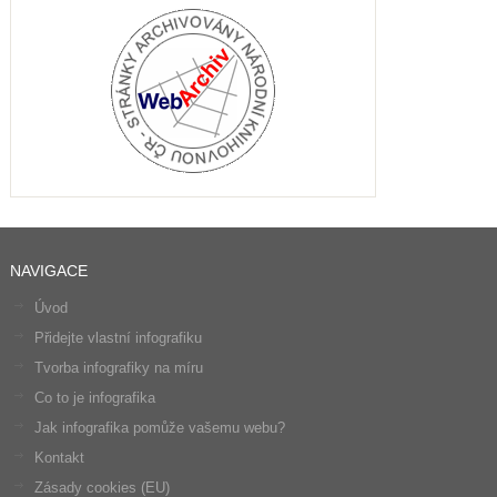
NAVIGACE
Úvod
Přidejte vlastní infografiku
Tvorba infografiky na míru
Co to je infografika
Jak infografika pomůže vašemu webu?
Kontakt
Zásady cookies (EU)