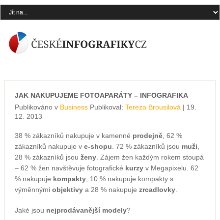
JAK NAKUPUJEME FOTOAPARÁTY – INFOGRAFIKA
Publikováno v
Business
Publikoval:
Tereza Brousilová
| 19.
12. 2013
38 % zákazníků nakupuje v kamenné
prodejně
, 62 %
zákazníků nakupuje v
e-shopu
. 72 % zákazníků jsou
muži
,
28 % zákazníků jsou
ženy
. Zájem žen každým rokem stoupá
– 62 % žen navštěvuje fotografické
kurzy
v Megapixelu. 62
% nakupuje
kompakty
, 10 % nakupuje kompakty s
výměnnými
objektivy
a 28 % nakupuje
zrcadlovky
.
Jaké jsou
nejprodávanější modely
?