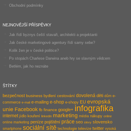
Obchodní podmínky
NEJNOVĚJŠÍ PŘÍSPĚVKY
Jak řídí byznys čeští stavaři, architekti a projektanti
Jak české marketingové agentury řídí samy sebe?
Kolik žen je v české politice?
Po stopách Charlese Darwina aneb hry se slavným vědcem
Betlém, jak ho neznáte
ŠTÍTKY
dovolená
bezpečnost
děti
business
bydlení
cestování
e-
dům
evropská
e-shop
e-mailing
EU
commerce
e-shopy
e-mail
infografika
unie
Facebook
google+
fb
finance
marketing
internet
jídlo
kouření
nákupy
média
linkedin
online
práce
pojištění
peníze
seo
slovensko
online marketing
slevy
sociální sítě
twitter
technologie
televize
smartphone
vysoká