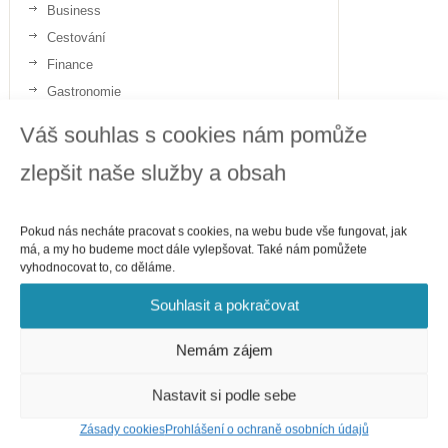
Business
Cestování
Finance
Gastronomie
Internet
Váš souhlas s cookies nám pomůže
Telefony
zlepšit naše služby a obsah
Politika
Sport
Zdraví
Pokud nás necháte pracovat s cookies, na webu bude vše fungovat, jak
má, a my ho budeme moct dále vylepšovat. Také nám pomůžete
vyhodnocovat to, co děláme.
Souhlasit a pokračovat
Nemám zájem
Nastavit si podle sebe
Zásady cookies
Prohlášení o ochraně osobních údajů