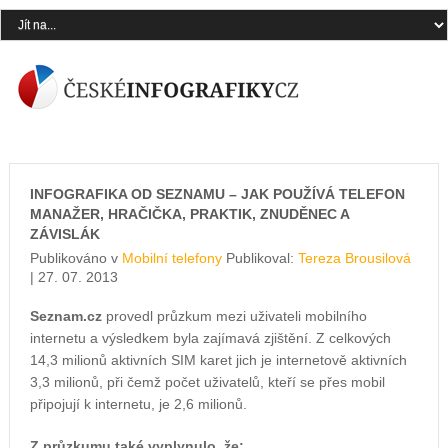
INFOGRAFIKA OD SEZNAMU – JAK POUŽÍVÁ TELEFON
MANAŽER, HRAČIČKA, PRAKTIK, ZNUDĚNEC A
ZÁVISLÁK
Publikováno v
Mobilní telefony
Publikoval:
Tereza Brousilová
| 27. 07. 2013
Seznam.cz
provedl průzkum mezi uživateli mobilního
internetu a výsledkem byla zajímavá zjištění. Z celkových
14,3 milionů aktivních SIM karet jich je internetově aktivních
3,3 milionů, při čemž počet uživatelů, kteří se přes mobil
připojují k internetu, je 2,6 milionů.
Z průzkumu také vyplynulo, že: