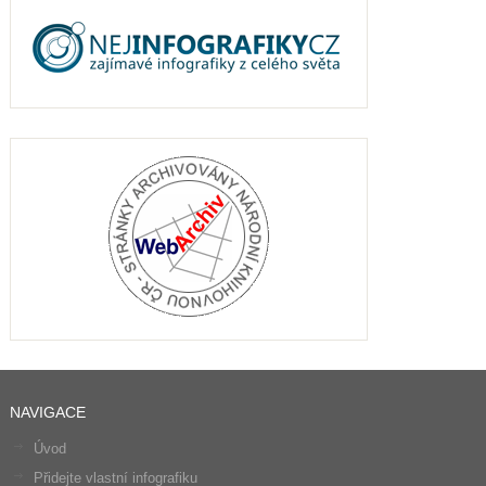
NAVIGACE
Úvod
Přidejte vlastní infografiku