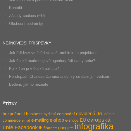
Kontakt
Zásady cookies (EU)
Obchodní podmínky
NEJNOVĚJŠÍ PŘÍSPĚVKY
Jak řídí byznys čeští stavaři, architekti a projektanti
Jak české marketingové agentury řídí samy sebe?
Kolik žen je v české politice?
Po stopách Charlese Darwina aneb hry se slavným vědcem
Betlém, jak ho neznáte
ŠTÍTKY
dovolená
bezpečnost
děti
business
bydlení
cestování
e-
dům
evropská
e-shop
e-mailing
EU
commerce
e-shopy
e-mail
infografika
unie
Facebook
google+
fb
finance