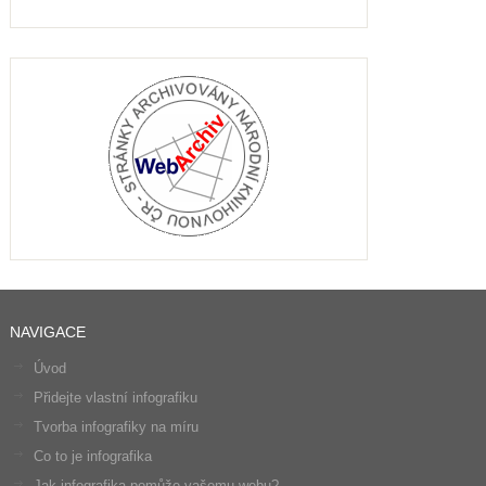
NAVIGACE
Úvod
Přidejte vlastní infografiku
Tvorba infografiky na míru
Co to je infografika
Jak infografika pomůže vašemu webu?