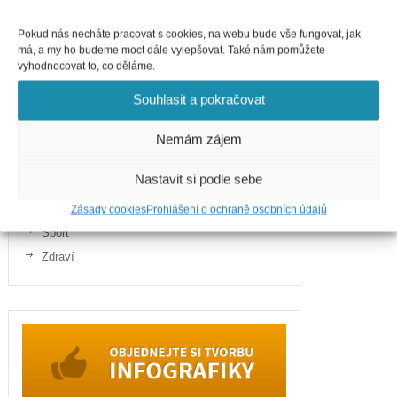
Kategorie
Pokud nás necháte pracovat s cookies, na webu bude vše fungovat, jak
má, a my ho budeme moct dále vylepšovat. Také nám pomůžete
Business
vyhodnocovat to, co děláme.
Cestování
Souhlasit a pokračovat
Finance
Gastronomie
Nemám zájem
Internet
Nastavit si podle sebe
Telefony
Politika
Zásady cookies
Prohlášení o ochraně osobních údajů
Sport
Zdraví