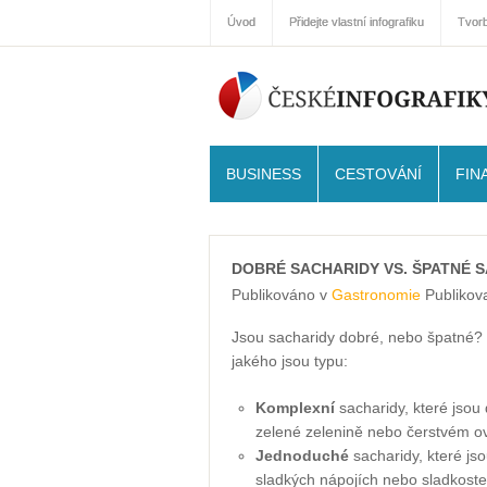
Úvod
Přidejte vlastní infografiku
Tvorb
BUSINESS
CESTOVÁNÍ
FIN
DOBRÉ SACHARIDY VS. ŠPATNÉ 
Publikováno v
Gastronomie
Publikov
Jsou sacharidy dobré, nebo špatné?
jakého jsou typu:
Komplexní
sacharidy, které jsou 
zelené zelenině nebo čerstvém ov
Jednoduché
sacharidy, které js
sladkých nápojích nebo sladkoste