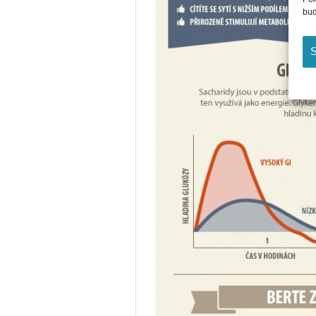
bud
S