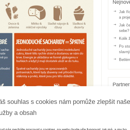
Nejnově
Jak ří
a proj
Jak če
sebe?
Kolik 
Po sto
slavn
Betlém
Partne
áš souhlas s cookies nám pomůže zlepšit naš
lužby a obsah
ud nás necháte pracovat s cookies, na webu bude vše fungovat, jak má, a my ho