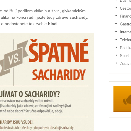
Busin
Cesto
 odlišují podílem vláknin a živin, glykemickým
Finan
afika na konci radí: jezte tedy zdravé sacharidy.
a nedostanete tak rychle
hlad
.
Gastr
Intern
Telefo
Politik
Sport
Zdraví