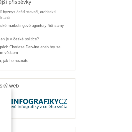
jší příspěvky
dí byznys čeští stavaři, architekti
ektanti
ské marketingové agentury řídí samy
žen je v české politice?
pách Charlese Darwina aneb hry se
ým vědcem
, jak ho neznáte
rský web
e