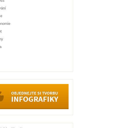
ess
vání
ce
onomie
et
ny
a