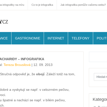
a infografiky na míru
Co to je infografika
Jak infografika pomůže vašemu webu?
ANCE
GASTRONOMIE
INTERNET
TELEFONY
POLIT
SACHARIDY – INFOGRAFIKA
al:
Tereza Brousilová
| 12. 09. 2013
 Stručná odpověď je, že
obojí
. Záleží totiž na tom,
dobré a vyskytují se např. v celozrném pečivu,
oci.
Kategor
ou špatné a nachází se např. v bílém pečivu,
ch.