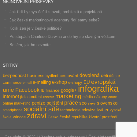
NEJNOVĚJŠÍ PŘÍSPĚVKY
Jak řídí byznys čeští stavaři, architekti a projektanti
Jak české marketingové agentury řídí samy sebe?
Kolik žen je v české politice?
Po stopách Charlese Darwina aneb hry se slavným vědcem
Betlém, jak ho neznáte
ŠTÍTKY
dovolená
bezpečnost
děti
business
bydlení
cestování
e-
dům
evropská
e-shop
e-mailing
EU
commerce
e-shopy
e-mail
infografika
unie
Facebook
google+
fb
finance
marketing
internet
jídlo
kouření
nákupy
média
linkedin
online
práce
pojištění
peníze
seo
slovensko
online marketing
slevy
sociální sítě
twitter
technologie
televize
smartphone
vysoká
zdraví
vánoce
česká republika
životní prostředí
škola
Česko