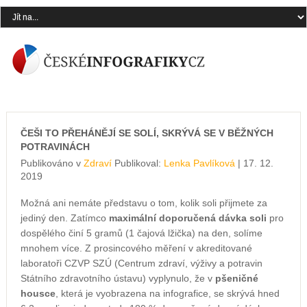
ČEŠI TO PŘEHÁNĚJÍ SE SOLÍ, SKRÝVÁ SE V BĚŽNÝCH
POTRAVINÁCH
Publikováno v
Zdraví
Publikoval:
Lenka Pavlíková
| 17. 12.
2019
Možná ani nemáte představu o tom, kolik soli přijmete za
jediný den. Zatímco
maximální doporučená dávka soli
pro
dospělého činí 5 gramů (1 čajová lžička) na den, solíme
mnohem více. Z prosincového měření v akreditované
laboratoři CZVP SZÚ (Centrum zdraví, výživy a potravin
Státního zdravotního ústavu) vyplynulo, že v
pšeničné
housce
, která je vyobrazena na infografice, se skrývá hned