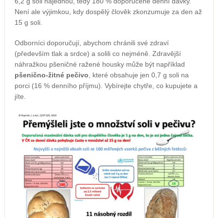
6,2 g soli najednou, tedy 180 % doporučené denní dávky.
Není ale výjimkou, kdy dospělý člověk zkonzumuje za den až
15 g soli.
Odborníci doporučují, abychom chránili své zdraví
(především tlak a srdce) a solili co nejméně. Zdravější
náhražkou pšeničné ražené housky může být například
pšenično-žitné pečivo
, které obsahuje jen 0,7 g soli na
porci (16 % denního příjmu). Vybírejte chytře, co kupujete a
jíte.