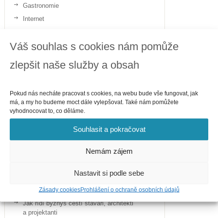
Gastronomie
Internet
Telefony
Váš souhlas s cookies nám pomůže
Politika
Sport
zlepšit naše služby a obsah
Zdraví
Pokud nás necháte pracovat s cookies, na webu bude vše fungovat, jak
má, a my ho budeme moct dále vylepšovat. Také nám pomůžete
vyhodnocovat to, co děláme.
Souhlasit a pokračovat
Nemám zájem
Nastavit si podle sebe
Nejnovější příspěvky
Zásady cookies
Prohlášení o ochraně osobních údajů
Jak řídí byznys čeští stavaři, architekti
a projektanti