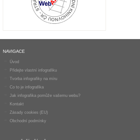
NAVIGACE
Úvod
Přidejte vlastní infografiku
Tvorba infografiky na míru
Co to je infografika
Jak infografika pomůže vašemu webu?
Kontakt
Zásady cookies (EU)
Obchodní podmínky