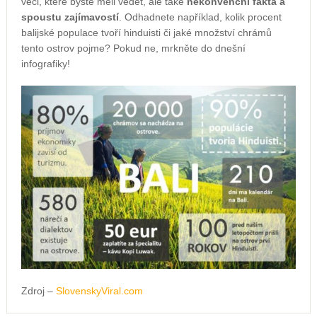
věci, které byste měli vědět, ale také
nekonvenční fakta a
spoustu zajímavostí
. Odhadnete například, kolik procent
balijské populace tvoří hinduisti či jaké množství chrámů
tento ostrov pojme? Pokud ne, mrkněte do dnešní
infografiky!
Zdroj –
SlovenskyViral.com