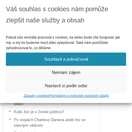
Zdraví
Váš souhlas s cookies nám pomůže
zlepšit naše služby a obsah
Pokud nás necháte pracovat s cookies, na webu bude vše fungovat, jak
má, a my ho budeme moct dále vylepšovat. Také nám pomůžete
vyhodnocovat to, co děláme.
Souhlasit a pokračovat
Nemám zájem
Nejnovější příspěvky
Jak řídí byznys čeští stavaři, architekti
Nastavit si podle sebe
a projektanti
Zásady cookies
Prohlášení o ochraně osobních údajů
Jak české marketingové agentury řídí samy
sebe?
Kolik žen je v české politice?
Po stopách Charlese Darwina aneb hry se
slavným vědcem