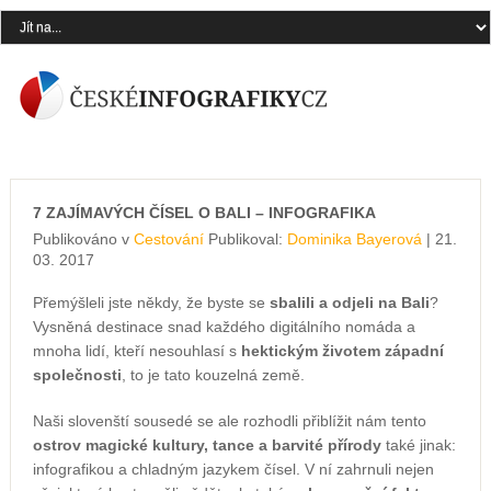
7 ZAJÍMAVÝCH ČÍSEL O BALI – INFOGRAFIKA
Publikováno v
Cestování
Publikoval:
Dominika Bayerová
| 21.
03. 2017
Přemýšleli jste někdy, že byste se
sbalili a odjeli na Bali
?
Vysněná destinace snad každého digitálního nomáda a
mnoha lidí, kteří nesouhlasí s
hektickým životem západní
společnosti
, to je tato kouzelná země.
Naši slovenští sousedé se ale rozhodli přiblížit nám tento
ostrov magické kultury, tance a barvité přírody
také jinak:
infografikou a chladným jazykem čísel. V ní zahrnuli nejen